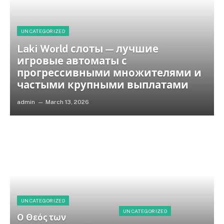
UNCATEGORIZED
Laki World слоты — лучшие
игровые автоматы с
прогрессивными множителями и
частыми крупными выплатами
admin
March 13, 2026
UNCATEGORIZED
UNCATEGORIZED
Ο Θεός των