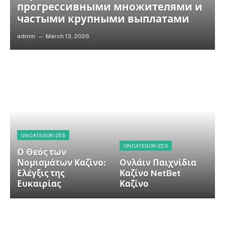
прогрессивными множителями и
частыми крупными выплатами
admin
March 13, 2026
UNCATEGORIZED
UNCATEGORIZED
Ο Θεός των
Νομισμάτων Καζίνο:
Ονλάιν Παιχνίδια
Ελέγξις της
Καζίνο NetBet
Ευκαιρίας
Καζίνο