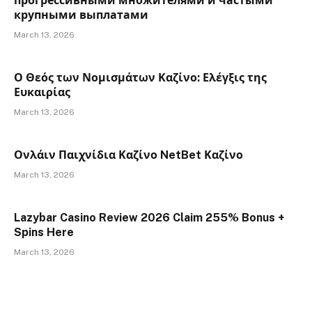
прогрессивными множителями и частыми
крупными выплатами
March 13, 2026
Ο Θεός των Νομισμάτων Καζίνο: Ελέγξις της
Ευκαιρίας
March 13, 2026
Ονλάιν Παιχνίδια Καζίνο NetBet Καζίνο
March 13, 2026
Lazybar Casino Review 2026 Claim 255% Bonus +
Spins Here
March 13, 2026