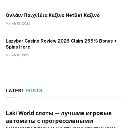
Ονλάιν Παιχνίδια Καζίνο NetBet Καζίνο
March 13, 2026
Lazybar Casino Review 2026 Claim 255% Bonus +
Spins Here
March 13, 2026
LATEST
POSTS
Laki World слоты — лучшие игровые
автоматы с прогрессивными