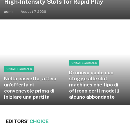
High‑Intensity Slots for Rapid Play
admin
August 7, 2026
UNCATEGORIZED
UNCATEGORIZED
Di nuovo quale non
Nella cassetta, attiva
sfugge alle slot
un’offerta di
machines che tipo di
convenevole prima di
offrono certi modelli
iniziare una partita
alcuno abbondante
EDITORS'
CHOICE