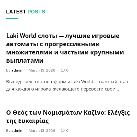
LATEST
POSTS
Laki World слоты — лучшие игровые
автоматы с прогрессивными
множителями и частыми крупными
выплатами
By
admin
March 13, 2026
0
Вывод средств с платформы Laki World — важный этап
для каждого игрока, желающего перевести свои…
Ο Θεός των Νομισμάτων Καζίνο: Ελέγξις
της Ευκαιρίας
By
admin
March 13, 2026
0