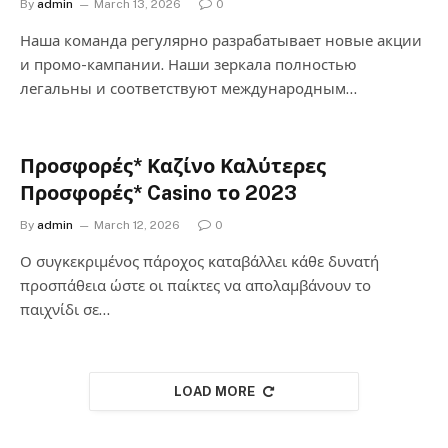
By
admin
March 13, 2026
0
Наша команда регулярно разрабатывает новые акции
и промо-кампании. Наши зеркала полностью
легальны и соответствуют международным…
Προσφορές* Καζίνο Καλύτερες
Προσφορές* Casino το 2023
By
admin
March 12, 2026
0
Ο συγκεκριμένος πάροχος καταβάλλει κάθε δυνατή
προσπάθεια ώστε οι παίκτες να απολαμβάνουν το
παιχνίδι σε…
LOAD MORE