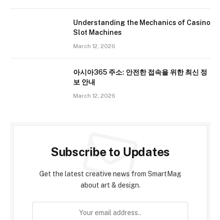
Understanding the Mechanics of Casino
Slot Machines
March 12, 2026
아시아365 주소: 안전한 접속을 위한 최신 정
보 안내
March 12, 2026
Subscribe to Updates
Get the latest creative news from SmartMag
about art & design.