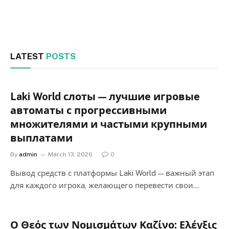
LATEST
POSTS
Laki World слоты — лучшие игровые
автоматы с прогрессивными
множителями и частыми крупными
выплатами
By
admin
March 13, 2026
0
Вывод средств с платформы Laki World — важный этап
для каждого игрока, желающего перевести свои…
Ο Θεός των Νομισμάτων Καζίνο: Ελέγξις