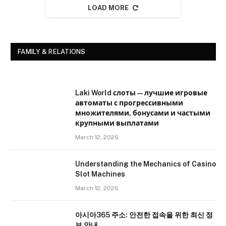
LOAD MORE
FAMILY & RELATIONS
Laki World слоты — лучшие игровые
автоматы с прогрессивными
множителями, бонусами и частыми
крупными выплатами
March 12, 2026
Understanding the Mechanics of Casino
Slot Machines
March 12, 2026
아시아365 주소: 안전한 접속을 위한 최신 정
보 안내