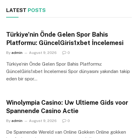
LATEST
POSTS
Türkiye’nin Önde Gelen Spor Bahis
Platformu: GüncelGiris1xbet İncelemesi
By
admin
August 9, 2026
0
Türkiye’nin Önde Gelen Spor Bahis Platformu:
GüncelGiris1xbet İncelemesi Spor dünyasını yakından takip
eden bir spor…
Winolympia Casino: Uw Ultieme Gids voor
Spannende Casino Actie
By
admin
August 9, 2026
0
De Spannende Wereld van Online Gokken Online gokken