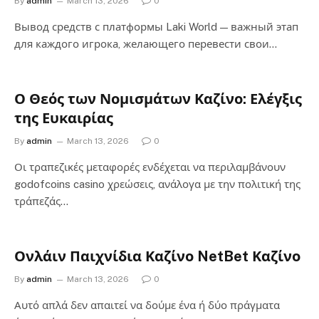
By
admin
March 13, 2026
0
Вывод средств с платформы Laki World — важный этап
для каждого игрока, желающего перевести свои…
Ο Θεός των Νομισμάτων Καζίνο: Ελέγξις
της Ευκαιρίας
By
admin
March 13, 2026
0
Οι τραπεζικές μεταφορές ενδέχεται να περιλαμβάνουν
godofcoins casino χρεώσεις, ανάλογα με την πολιτική της
τράπεζάς…
Ονλάιν Παιχνίδια Καζίνο NetBet Καζίνο
By
admin
March 13, 2026
0
Αυτό απλά δεν απαιτεί να δούμε ένα ή δύο πράγματα