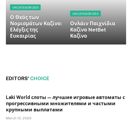
UNCATEGORIZED
UNCATEGORIZED
Ο Θεός των
Νομισμάτων Καζίνο:
Ονλάιν Παιχνίδια
Ελέγξις της
Καζίνο NetBet
Ευκαιρίας
Καζίνο
EDITORS'
CHOICE
Laki World слоты — лучшие игровые автоматы с
прогрессивными множителями и частыми
крупными выплатами
March 13, 2026