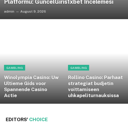
Platformu: GüncelGiris1xbet İncelemesi
admin
August 9, 2026
GAMBLING
GAMBLING
Winolympia Casino: Uw
Rollino Casino: Parhaat
Ultieme Gids voor
strategiat budjetin
Spannende Casino
voittamiseen
Actie
uhkapeliturnauksissa
EDITORS'
CHOICE