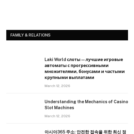
FAMILY & RELATIONS
Laki World слоты — лучшие игровые
автоматы с прогрессивными
множителями, бонусами и частыми
крупными выплатами
March 12, 2026
Understanding the Mechanics of Casino
Slot Machines
March 12, 2026
아시아365 주소: 안전한 접속을 위한 최신 정