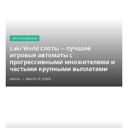
UNCATEGORIZED
Laki World слоты — лучшие
игровые автоматы с
прогрессивными множителями и
частыми крупными выплатами
admin
March 13, 2026