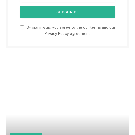
By signing up, you agree to the our terms and our
Privacy Policy
agreement.