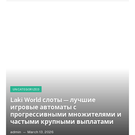
UNCATEGORIZED
Laki World слоты — лучшие
игровые автоматы с
прогрессивными множителями и
частыми крупными выплатами
admin
March 13, 2026