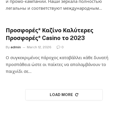
и промо-кампании. Наши зеркала полностью
легальны и соответствуют международным…
Προσφορές* Καζίνο Καλύτερες
Προσφορές* Casino το 2023
By
admin
March 12, 2026
0
Ο συγκεκριμένος πάροχος καταβάλλει κάθε δυνατή
προσπάθεια ώστε οι παίκτες να απολαμβάνουν το
παιχνίδι σε…
LOAD MORE