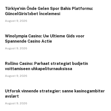
Türkiye’nin Önde Gelen Spor Bahis Platformu:
GüncelGiris1xbet İncelemesi
August 9, 2026
Winolympia Casino: Uw Ultieme Gids voor
Spannende Casino Actie
August 9, 2026
Rollino Casino: Parhaat strategiat budjetin
voittamiseen uhkapeliturnauksissa
August 9, 2026
Utforsk vinnende strategier: sanne kasinogambiter
avslørt
August 9, 2026