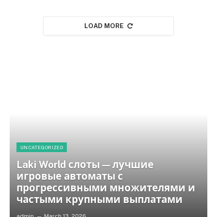
LOAD MORE
UNCATEGORIZED
Laki World слоты — лучшие
игровые автоматы с
прогрессивными множителями и
частыми крупными выплатами
admin
March 13, 2026