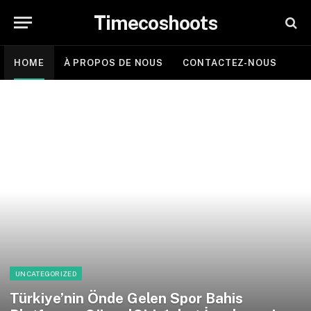
Timecoshoots
HOME
À PROPOS DE NOUS
CONTACTEZ-NOUS
UNCATEGORIZED
Türkiye’nin Önde Gelen Spor Bahis