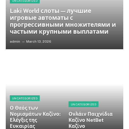
UNCATEGORIZED
Laki World слоты — лучшие
игровые автоматы с
прогрессивными множителями и
частыми крупными выплатами
admin
March 13, 2026
UNCATEGORIZED
UNCATEGORIZED
Ο Θεός των
Νομισμάτων Καζίνο:
Ονλάιν Παιχνίδια
Ελέγξις της
Καζίνο NetBet
Ευκαιρίας
Καζίνο