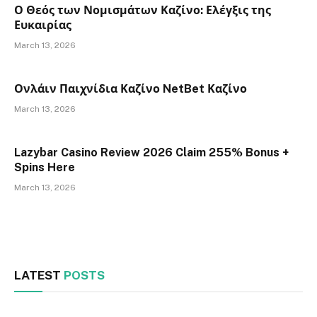
Ο Θεός των Νομισμάτων Καζίνο: Ελέγξις της
Ευκαιρίας
March 13, 2026
Ονλάιν Παιχνίδια Καζίνο NetBet Καζίνο
March 13, 2026
Lazybar Casino Review 2026 Claim 255% Bonus +
Spins Here
March 13, 2026
LATEST
POSTS