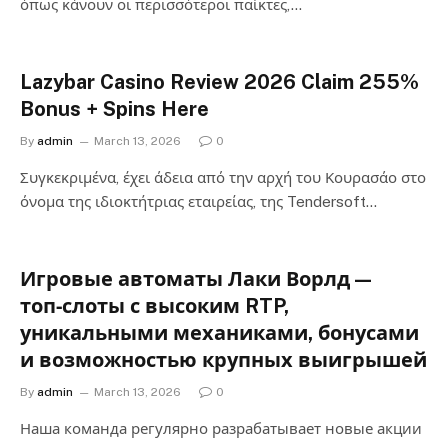
όπως κάνουν οι περισσότεροι παίκτες,…
Lazybar Casino Review 2026 Claim 255%
Bonus + Spins Here
By
admin
March 13, 2026
0
Συγκεκριμένα, έχει άδεια από την αρχή του Κουρασάο στο
όνομα της ιδιοκτήτριας εταιρείας, της Tendersoft…
Игровые автоматы Лаки Ворлд —
топ‑слоты с высоким RTP,
уникальными механиками, бонусами
и возможностью крупных выигрышей
By
admin
March 13, 2026
0
Наша команда регулярно разрабатывает новые акции