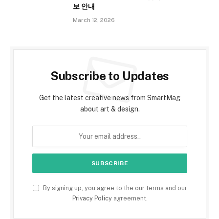
보 안내
March 12, 2026
Subscribe to Updates
Get the latest creative news from SmartMag
about art & design.
By signing up, you agree to the our terms and our
Privacy Policy
agreement.