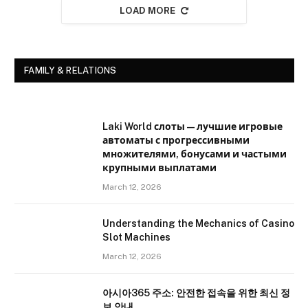
LOAD MORE
FAMILY & RELATIONS
Laki World слоты — лучшие игровые
автоматы с прогрессивными
множителями, бонусами и частыми
крупными выплатами
March 12, 2026
Understanding the Mechanics of Casino
Slot Machines
March 12, 2026
아시아365 주소: 안전한 접속을 위한 최신 정
보 안내