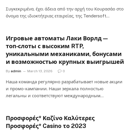
Συγκεκριμένα, έχει άδεια από την αρχή του Κουρασάο στο
όνομα της ιδιοκτήτριας εταιρείας, της Tendersoft…
Игровые автоматы Лаки Ворлд —
топ‑слоты с высоким RTP,
уникальными механиками, бонусами
и возможностью крупных выигрышей
By
admin
March 13, 2026
0
Наша команда регулярно разрабатывает новые акции
и промо-кампании. Наши зеркала полностью
легальны и соответствуют международным…
Προσφορές* Καζίνο Καλύτερες
Προσφορές* Casino το 2023