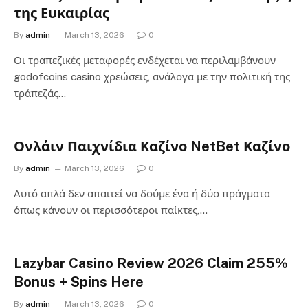
της Ευκαιρίας
By
admin
March 13, 2026
0
Οι τραπεζικές μεταφορές ενδέχεται να περιλαμβάνουν
godofcoins casino χρεώσεις, ανάλογα με την πολιτική της
τράπεζάς…
Ονλάιν Παιχνίδια Καζίνο NetBet Καζίνο
By
admin
March 13, 2026
0
Αυτό απλά δεν απαιτεί να δούμε ένα ή δύο πράγματα
όπως κάνουν οι περισσότεροι παίκτες,…
Lazybar Casino Review 2026 Claim 255%
Bonus + Spins Here
By
admin
March 13, 2026
0