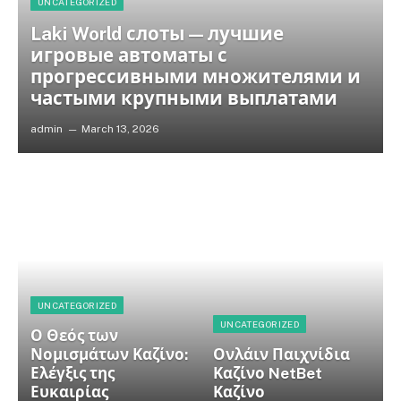
UNCATEGORIZED
Laki World слоты — лучшие
игровые автоматы с
прогрессивными множителями и
частыми крупными выплатами
admin
March 13, 2026
UNCATEGORIZED
UNCATEGORIZED
Ο Θεός των
Νομισμάτων Καζίνο:
Ονλάιν Παιχνίδια
Ελέγξις της
Καζίνο NetBet
Ευκαιρίας
Καζίνο