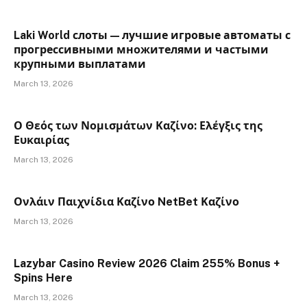
Laki World слоты — лучшие игровые автоматы с
прогрессивными множителями и частыми
крупными выплатами
March 13, 2026
Ο Θεός των Νομισμάτων Καζίνο: Ελέγξις της
Ευκαιρίας
March 13, 2026
Ονλάιν Παιχνίδια Καζίνο NetBet Καζίνο
March 13, 2026
Lazybar Casino Review 2026 Claim 255% Bonus +
Spins Here
March 13, 2026