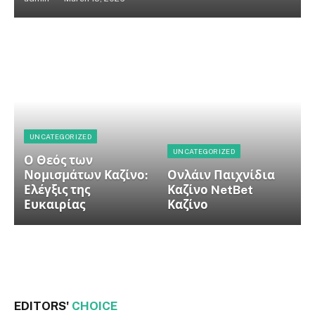
UNCATEGORIZED
UNCATEGORIZED
Ο Θεός των
Νομισμάτων Καζίνο:
Ονλάιν Παιχνίδια
Ελέγξις της
Καζίνο NetBet
Ευκαιρίας
Καζίνο
EDITORS'
CHOICE