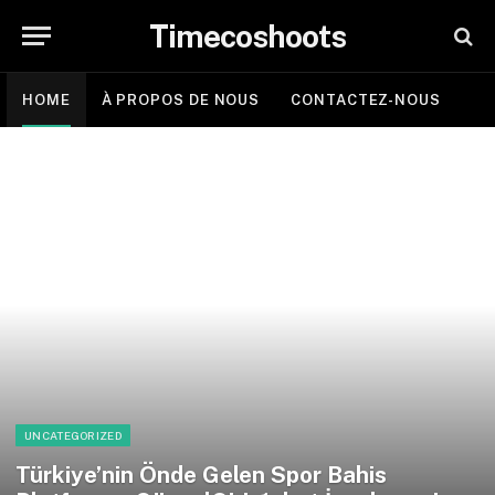
Timecoshoots
HOME
À PROPOS DE NOUS
CONTACTEZ-NOUS
UNCATEGORIZED
Türkiye’nin Önde Gelen Spor Bahis