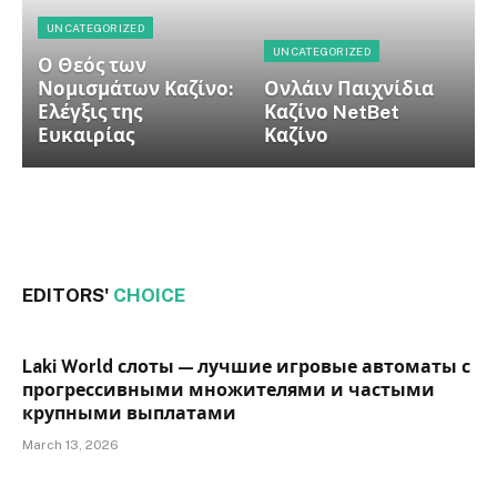
UNCATEGORIZED
UNCATEGORIZED
Ο Θεός των
Νομισμάτων Καζίνο:
Ονλάιν Παιχνίδια
Ελέγξις της
Καζίνο NetBet
Ευκαιρίας
Καζίνο
EDITORS'
CHOICE
Laki World слоты — лучшие игровые автоматы с
прогрессивными множителями и частыми
крупными выплатами
March 13, 2026