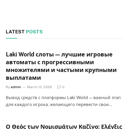
LATEST
POSTS
Laki World слоты — лучшие игровые
автоматы с прогрессивными
множителями и частыми крупными
выплатами
By
admin
March 13, 2026
0
Вывод средств с платформы Laki World — важный этап
для каждого игрока, желающего перевести свои…
Ο Θεός των Νομισμάτων Καζίνο: Ελέγξις