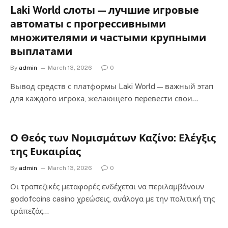
Laki World слоты — лучшие игровые
автоматы с прогрессивными
множителями и частыми крупными
выплатами
By
admin
March 13, 2026
0
Вывод средств с платформы Laki World — важный этап
для каждого игрока, желающего перевести свои…
Ο Θεός των Νομισμάτων Καζίνο: Ελέγξις
της Ευκαιρίας
By
admin
March 13, 2026
0
Οι τραπεζικές μεταφορές ενδέχεται να περιλαμβάνουν
godofcoins casino χρεώσεις, ανάλογα με την πολιτική της
τράπεζάς…