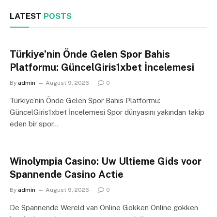
LATEST
POSTS
Türkiye’nin Önde Gelen Spor Bahis
Platformu: GüncelGiris1xbet İncelemesi
By
admin
August 9, 2026
0
Türkiye’nin Önde Gelen Spor Bahis Platformu:
GüncelGiris1xbet İncelemesi Spor dünyasını yakından takip
eden bir spor…
Winolympia Casino: Uw Ultieme Gids voor
Spannende Casino Actie
By
admin
August 9, 2026
0
De Spannende Wereld van Online Gokken Online gokken