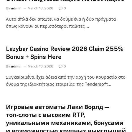
By
admin
March 13, 2026
0
Αυτό απλά δεν απαιτεί να δούμε ένα ή δύο πράγματα
όπως κάνουν οι περισσότεροι παίκτες,…
Lazybar Casino Review 2026 Claim 255%
Bonus + Spins Here
By
admin
March 13, 2026
0
Συγκεκριμένα, έχει άδεια από την αρχή του Κουρασάο στο
όνομα της ιδιοκτήτριας εταιρείας, της Tendersoft…
Игровые автоматы Лаки Ворлд —
топ‑слоты с высоким RTP,
уникальными механиками, бонусами
и возможностью крупных выигрышей