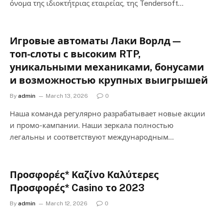
όνομα της ιδιοκτήτριας εταιρείας, της Tendersoft…
Игровые автоматы Лаки Ворлд —
топ‑слоты с высоким RTP,
уникальными механиками, бонусами
и возможностью крупных выигрышей
By
admin
March 13, 2026
0
Наша команда регулярно разрабатывает новые акции
и промо-кампании. Наши зеркала полностью
легальны и соответствуют международным…
Προσφορές* Καζίνο Καλύτερες
Προσφορές* Casino το 2023
By
admin
March 12, 2026
0