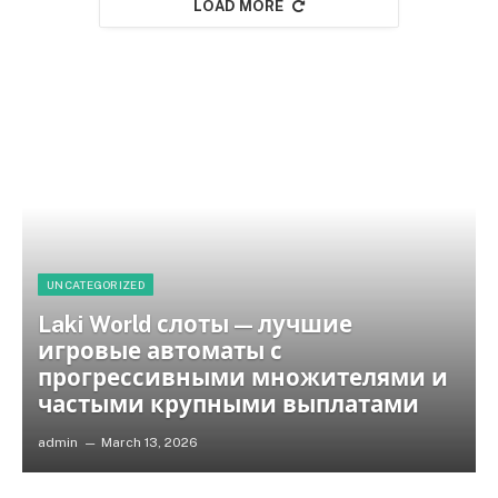
LOAD MORE
UNCATEGORIZED
Laki World слоты — лучшие
игровые автоматы с
прогрессивными множителями и
частыми крупными выплатами
admin
March 13, 2026