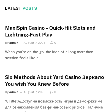
LATEST
POSTS
MaxiSpin Casino – Quick‑Hit Slots and
Lightning‑Fast Play
By
admin
August 7, 2026
0
When you’re on the go, the idea of a long marathon
session feels like a…
Six Methods About Yard Casino Зеркало
You wish You Knew Before
By
admin
August 7, 2026
0
%Title%Доступна возможность игры в демо-режиме
для ознакомления без финансовых рисков. Наличие