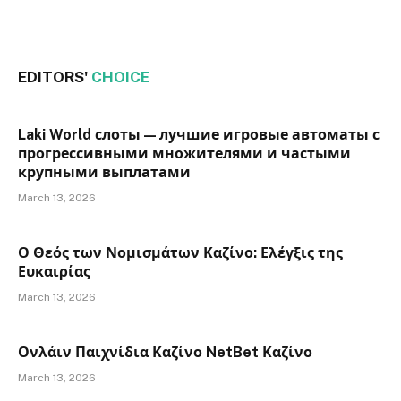
EDITORS'
CHOICE
Laki World слоты — лучшие игровые автоматы с
прогрессивными множителями и частыми
крупными выплатами
March 13, 2026
Ο Θεός των Νομισμάτων Καζίνο: Ελέγξις της
Ευκαιρίας
March 13, 2026
Ονλάιν Παιχνίδια Καζίνο NetBet Καζίνο
March 13, 2026