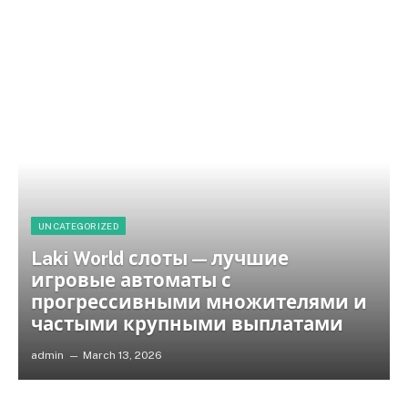
UNCATEGORIZED
Laki World слоты — лучшие
игровые автоматы с
прогрессивными множителями и
частыми крупными выплатами
admin
March 13, 2026