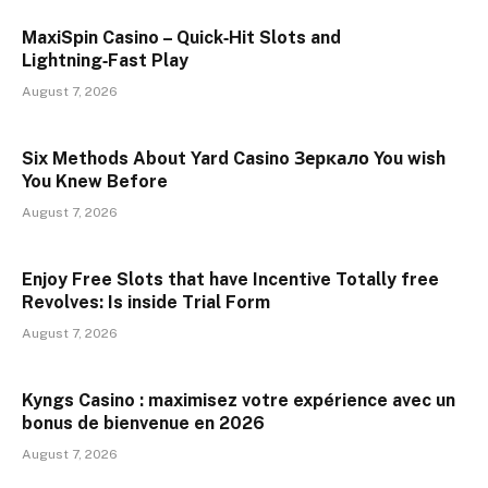
MaxiSpin Casino – Quick‑Hit Slots and
Lightning‑Fast Play
August 7, 2026
Six Methods About Yard Casino Зеркало You wish
You Knew Before
August 7, 2026
Enjoy Free Slots that have Incentive Totally free
Revolves: Is inside Trial Form
August 7, 2026
Kyngs Casino : maximisez votre expérience avec un
bonus de bienvenue en 2026
August 7, 2026