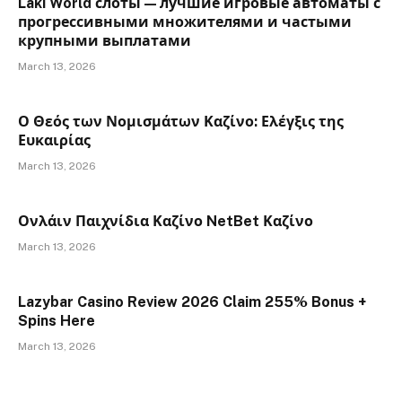
Laki World слоты — лучшие игровые автоматы с
прогрессивными множителями и частыми
крупными выплатами
March 13, 2026
Ο Θεός των Νομισμάτων Καζίνο: Ελέγξις της
Ευκαιρίας
March 13, 2026
Ονλάιν Παιχνίδια Καζίνο NetBet Καζίνο
March 13, 2026
Lazybar Casino Review 2026 Claim 255% Bonus +
Spins Here
March 13, 2026