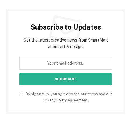
Subscribe to Updates
Get the latest creative news from SmartMag
about art & design.
By signing up, you agree to the our terms and our
Privacy Policy
agreement.