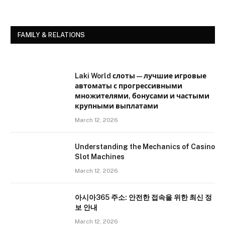
FAMILY & RELATIONS
Laki World слоты — лучшие игровые
автоматы с прогрессивными
множителями, бонусами и частыми
крупными выплатами
March 12, 2026
Understanding the Mechanics of Casino
Slot Machines
March 12, 2026
아시아365 주소: 안전한 접속을 위한 최신 정
보 안내
March 12, 2026