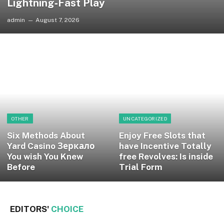
Lightning‑Fast Play
admin
August 7, 2026
OTHER
UNCATEGORIZED
Six Methods About
Enjoy Free Slots that
Yard Casino Зеркало
have Incentive Totally
You wish You Knew
free Revolves: Is inside
Before
Trial Form
EDITORS'
CHOICE