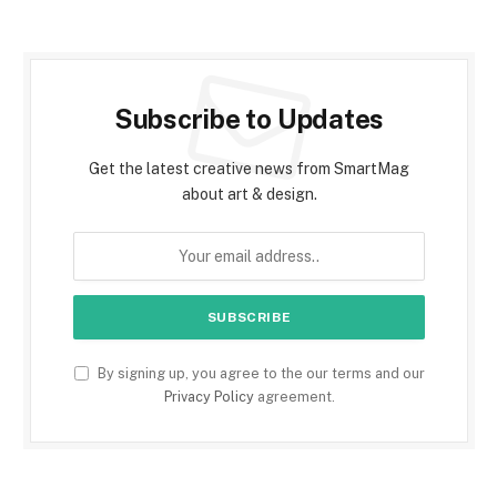
Subscribe to Updates
Get the latest creative news from SmartMag
about art & design.
By signing up, you agree to the our terms and our
Privacy Policy
agreement.