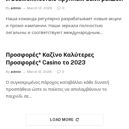
By
admin
March 13, 2026
0
Наша команда регулярно разрабатывает новые акции
и промо-кампании. Наши зеркала полностью
легальны и соответствуют международным…
Προσφορές* Καζίνο Καλύτερες
Προσφορές* Casino το 2023
By
admin
March 12, 2026
0
Ο συγκεκριμένος πάροχος καταβάλλει κάθε δυνατή
προσπάθεια ώστε οι παίκτες να απολαμβάνουν το
παιχνίδι σε…
LOAD MORE