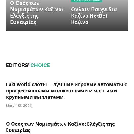
Ο Θεός των
Νομισμάτων Καζίνο:
Ονλάιν Παιχνίδια
Ελέγξις της
Καζίνο NetBet
Ευκαιρίας
Καζίνο
EDITORS'
CHOICE
Laki World слоты — лучшие игровые автоматы с
прогрессивными множителями и частыми
крупными выплатами
March 13, 2026
Ο Θεός των Νομισμάτων Καζίνο: Ελέγξις της
Ευκαιρίας