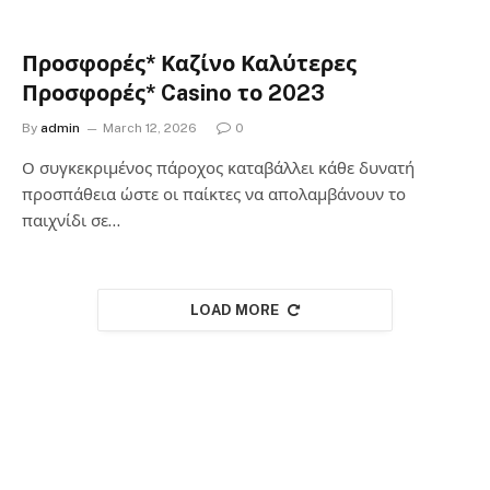
Προσφορές* Καζίνο Καλύτερες
Προσφορές* Casino το 2023
By
admin
March 12, 2026
0
Ο συγκεκριμένος πάροχος καταβάλλει κάθε δυνατή
προσπάθεια ώστε οι παίκτες να απολαμβάνουν το
παιχνίδι σε…
LOAD MORE