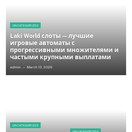
UNCATEGORIZED
Laki World слоты — лучшие
игровые автоматы с
прогрессивными множителями и
частыми крупными выплатами
admin
March 13, 2026
UNCATEGORIZED
UNCATEGORIZED