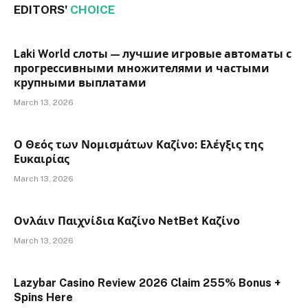
EDITORS'
CHOICE
Laki World слоты — лучшие игровые автоматы с
прогрессивными множителями и частыми
крупными выплатами
March 13, 2026
Ο Θεός των Νομισμάτων Καζίνο: Ελέγξις της
Ευκαιρίας
March 13, 2026
Ονλάιν Παιχνίδια Καζίνο NetBet Καζίνο
March 13, 2026
Lazybar Casino Review 2026 Claim 255% Bonus +
Spins Here