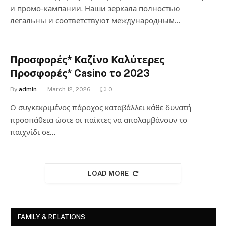
и промо-кампании. Наши зеркала полностью
легальны и соответствуют международным…
Προσφορές* Καζίνο Καλύτερες
Προσφορές* Casino το 2023
By
admin
March 12, 2026
0
Ο συγκεκριμένος πάροχος καταβάλλει κάθε δυνατή
προσπάθεια ώστε οι παίκτες να απολαμβάνουν το
παιχνίδι σε…
LOAD MORE
FAMILY & RELATIONS