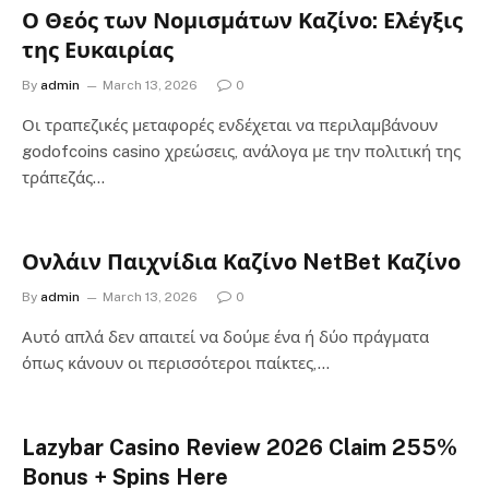
Ο Θεός των Νομισμάτων Καζίνο: Ελέγξις
της Ευκαιρίας
By
admin
March 13, 2026
0
Οι τραπεζικές μεταφορές ενδέχεται να περιλαμβάνουν
godofcoins casino χρεώσεις, ανάλογα με την πολιτική της
τράπεζάς…
Ονλάιν Παιχνίδια Καζίνο NetBet Καζίνο
By
admin
March 13, 2026
0
Αυτό απλά δεν απαιτεί να δούμε ένα ή δύο πράγματα
όπως κάνουν οι περισσότεροι παίκτες,…
Lazybar Casino Review 2026 Claim 255%
Bonus + Spins Here