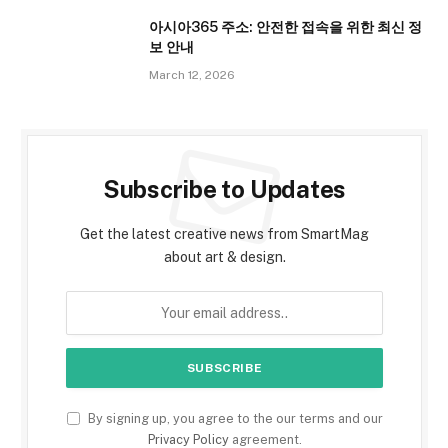
아시아365 주소: 안전한 접속을 위한 최신 정
보 안내
March 12, 2026
Subscribe to Updates
Get the latest creative news from SmartMag
about art & design.
By signing up, you agree to the our terms and our
Privacy Policy
agreement.