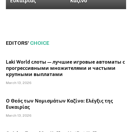
Ευκαιρίας
Καζίνο
EDITORS'
CHOICE
Laki World слоты — лучшие игровые автоматы с
прогрессивными множителями и частыми
крупными выплатами
March 13, 2026
Ο Θεός των Νομισμάτων Καζίνο: Ελέγξις της
Ευκαιρίας
March 13, 2026