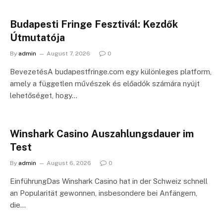
Budapesti Fringe Fesztivál: Kezdők
Útmutatója
By
admin
August 7, 2026
0
BevezetésA budapestfringe.com egy különleges platform,
amely a független művészek és előadók számára nyújt
lehetőséget, hogy…
Winshark Casino Auszahlungsdauer im
Test
By
admin
August 6, 2026
0
EinführungDas Winshark Casino hat in der Schweiz schnell
an Popularität gewonnen, insbesondere bei Anfängern,
die…