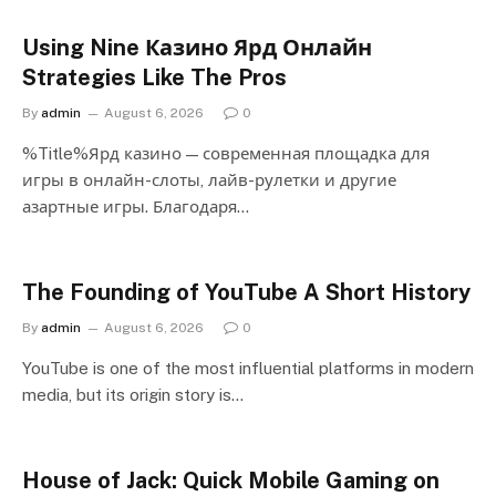
Using Nine Казино Ярд Онлайн
Strategies Like The Pros
By
admin
August 6, 2026
0
%Title%Ярд казино — современная площадка для
игры в онлайн-слоты, лайв-рулетки и другие
азартные игры. Благодаря…
The Founding of YouTube A Short History
By
admin
August 6, 2026
0
YouTube is one of the most influential platforms in modern
media, but its origin story is…
House of Jack: Quick Mobile Gaming on