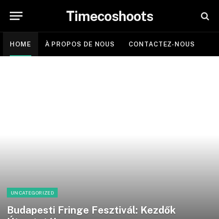
Timecoshoots
HOME
À PROPOS DE NOUS
CONTACTEZ-NOUS
UNCATEGORIZED
Budapesti Fringe Fesztivál: Kezdők