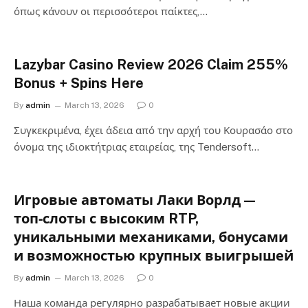
όπως κάνουν οι περισσότεροι παίκτες,…
Lazybar Casino Review 2026 Claim 255%
Bonus + Spins Here
By
admin
March 13, 2026
0
Συγκεκριμένα, έχει άδεια από την αρχή του Κουρασάο στο
όνομα της ιδιοκτήτριας εταιρείας, της Tendersoft…
Игровые автоматы Лаки Ворлд —
топ‑слоты с высоким RTP,
уникальными механиками, бонусами
и возможностью крупных выигрышей
By
admin
March 13, 2026
0
Наша команда регулярно разрабатывает новые акции