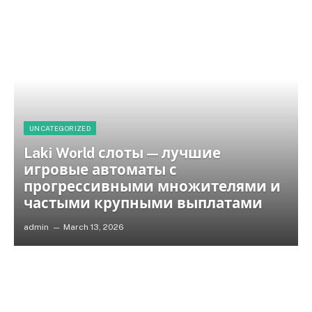
UNCATEGORIZED
Laki World слоты — лучшие
игровые автоматы с
прогрессивными множителями и
частыми крупными выплатами
admin
March 13, 2026