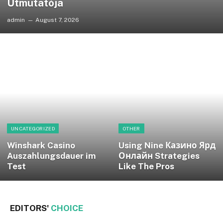
Útmutatója
admin
August 7, 2026
UNCATEGORIZED
OTHER
Winshark Casino
Using Nine Казино Ярд
Auszahlungsdauer im
Онлайн Strategies
Test
Like The Pros
EDITORS'
CHOICE