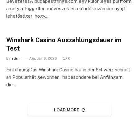
BevezetésA budapestfringe.com egy különleges platform,
amely a független művészek és előadók számára nyújt
lehetőséget, hogy…
Winshark Casino Auszahlungsdauer im
Test
By
admin
August 6, 2026
0
EinführungDas Winshark Casino hat in der Schweiz schnell
an Popularität gewonnen, insbesondere bei Anfängern,
die…
LOAD MORE