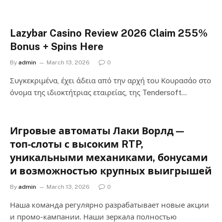
Lazybar Casino Review 2026 Claim 255%
Bonus + Spins Here
By
admin
March 13, 2026
0
Συγκεκριμένα, έχει άδεια από την αρχή του Κουρασάο στο
όνομα της ιδιοκτήτριας εταιρείας, της Tendersoft…
Игровые автоматы Лаки Ворлд —
топ‑слоты с высоким RTP,
уникальными механиками, бонусами
и возможностью крупных выигрышей
By
admin
March 13, 2026
0
Наша команда регулярно разрабатывает новые акции
и промо-кампании. Наши зеркала полностью