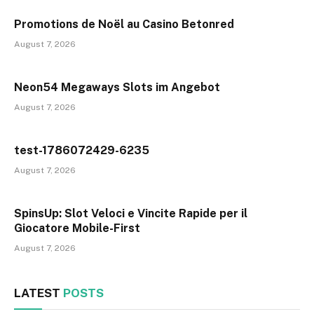
Promotions de Noël au Casino Betonred
August 7, 2026
Neon54 Megaways Slots im Angebot
August 7, 2026
test-1786072429-6235
August 7, 2026
SpinsUp: Slot Veloci e Vincite Rapide per il
Giocatore Mobile-First
August 7, 2026
LATEST
POSTS