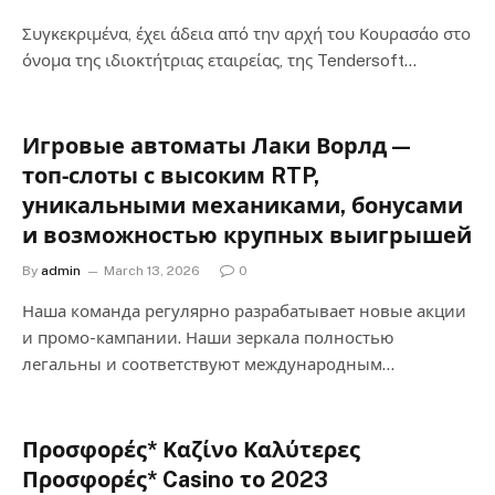
Συγκεκριμένα, έχει άδεια από την αρχή του Κουρασάο στο
όνομα της ιδιοκτήτριας εταιρείας, της Tendersoft…
Игровые автоматы Лаки Ворлд —
топ‑слоты с высоким RTP,
уникальными механиками, бонусами
и возможностью крупных выигрышей
By
admin
March 13, 2026
0
Наша команда регулярно разрабатывает новые акции
и промо-кампании. Наши зеркала полностью
легальны и соответствуют международным…
Προσφορές* Καζίνο Καλύτερες
Προσφορές* Casino το 2023