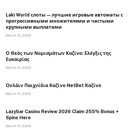
Laki World слоты — лучшие игровые автоматы с
прогрессивными множителями и частыми
крупными выплатами
March 13, 2026
Ο Θεός των Νομισμάτων Καζίνο: Ελέγξις της
Ευκαιρίας
March 13, 2026
Ονλάιν Παιχνίδια Καζίνο NetBet Καζίνο
March 13, 2026
Lazybar Casino Review 2026 Claim 255% Bonus +
Spins Here
March 13, 2026