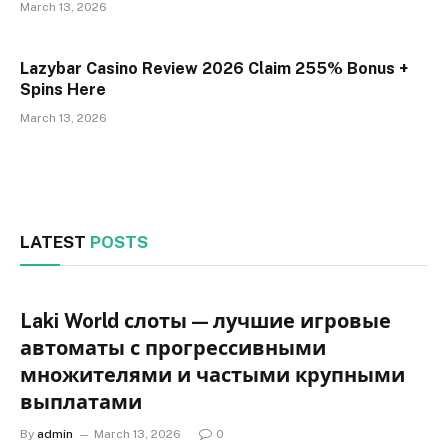
March 13, 2026
Lazybar Casino Review 2026 Claim 255% Bonus +
Spins Here
March 13, 2026
LATEST
POSTS
Laki World слоты — лучшие игровые
автоматы с прогрессивными
множителями и частыми крупными
выплатами
By
admin
March 13, 2026
0