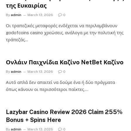
της Ευκαιρίας
By
admin
March 13, 2026
0
Οι τραπεζικές μεταφορές ενδέχεται να περιλαμβάνουν
godofcoins casino χρεώσεις, ανάλογα με την πολιτική της
τράπεζάς…
Ονλάιν Παιχνίδια Καζίνο NetBet Καζίνο
By
admin
March 13, 2026
0
Αυτό απλά δεν απαιτεί να δούμε ένα ή δύο πράγματα
όπως κάνουν οι περισσότεροι παίκτες,…
Lazybar Casino Review 2026 Claim 255%
Bonus + Spins Here
By
admin
March 13, 2026
0