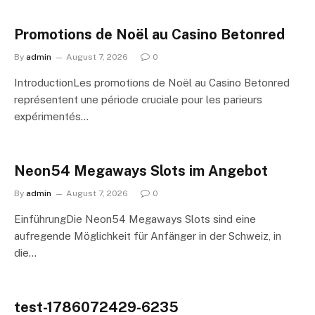
Promotions de Noël au Casino Betonred
By
admin
August 7, 2026
0
IntroductionLes promotions de Noël au Casino Betonred
représentent une période cruciale pour les parieurs
expérimentés…
Neon54 Megaways Slots im Angebot
By
admin
August 7, 2026
0
EinführungDie Neon54 Megaways Slots sind eine
aufregende Möglichkeit für Anfänger in der Schweiz, in
die…
test-1786072429-6235