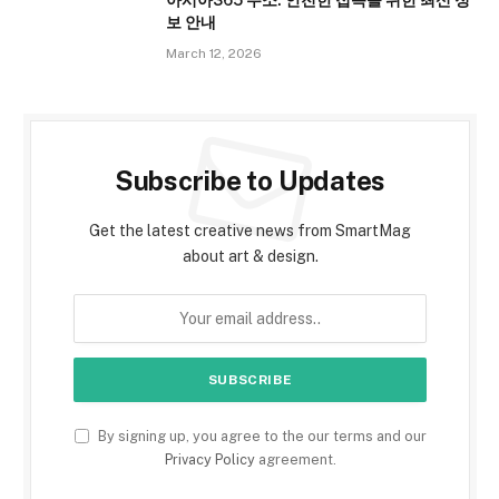
아시아365 주소: 안전한 접속을 위한 최신 정
보 안내
March 12, 2026
Subscribe to Updates
Get the latest creative news from SmartMag
about art & design.
By signing up, you agree to the our terms and our
Privacy Policy
agreement.