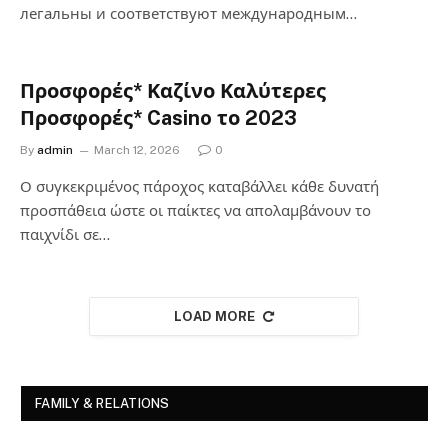
легальны и соответствуют международным…
Προσφορές* Καζίνο Καλύτερες
Προσφορές* Casino το 2023
By
admin
March 12, 2026
0
Ο συγκεκριμένος πάροχος καταβάλλει κάθε δυνατή
προσπάθεια ώστε οι παίκτες να απολαμβάνουν το
παιχνίδι σε…
LOAD MORE
FAMILY & RELATIONS