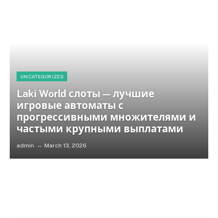
UNCATEGORIZED
Laki World слоты — лучшие
игровые автоматы с
прогрессивными множителями и
частыми крупными выплатами
admin
March 13, 2026