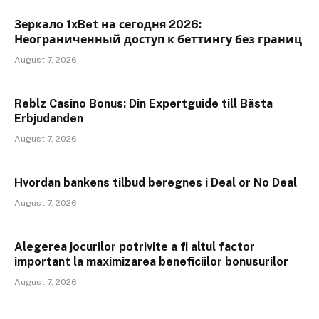
Зеркало 1xBet на сегодня 2026:
Неограниченный доступ к беттингу без границ
August 7, 2026
Reblz Casino Bonus: Din Expertguide till Bästa
Erbjudanden
August 7, 2026
Hvordan bankens tilbud beregnes i Deal or No Deal
August 7, 2026
Alegerea jocurilor potrivite a fi altul factor
important la maximizarea beneficiilor bonusurilor
August 7, 2026