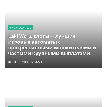
UNCATEGORIZED
Laki World слоты — лучшие
игровые автоматы с
прогрессивными множителями и
частыми крупными выплатами
admin
March 13, 2026