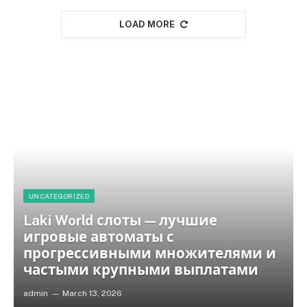
LOAD MORE
UNCATEGORIZED
Laki World слоты — лучшие
игровые автоматы с
прогрессивными множителями и
частыми крупными выплатами
admin
March 13, 2026