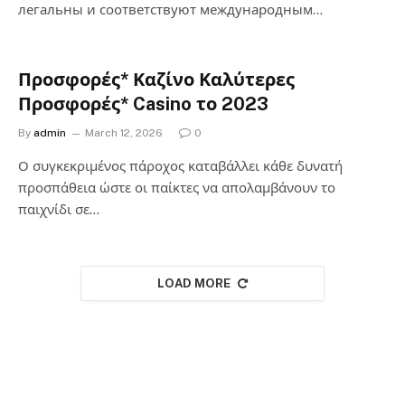
легальны и соответствуют международным…
Προσφορές* Καζίνο Καλύτερες
Προσφορές* Casino το 2023
By
admin
March 12, 2026
0
Ο συγκεκριμένος πάροχος καταβάλλει κάθε δυνατή
προσπάθεια ώστε οι παίκτες να απολαμβάνουν το
παιχνίδι σε…
LOAD MORE