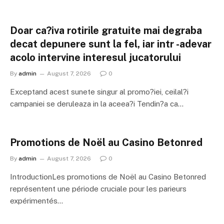
Doar ca?iva rotirile gratuite mai degraba
decat depunere sunt la fel, iar intr -adevar
acolo intervine interesul jucatorului
By
admin
August 7, 2026
0
Exceptand acest sunete singur al promo?iei, ceilal?i
campaniei se deruleaza in la aceea?i Tendin?a ca…
Promotions de Noël au Casino Betonred
By
admin
August 7, 2026
0
IntroductionLes promotions de Noël au Casino Betonred
représentent une période cruciale pour les parieurs
expérimentés…