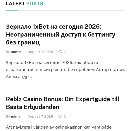
LATEST
POSTS
Зеркало 1xBet на сегодня 2026:
Неограниченный доступ к беттингу
без границ
By
admin
August 7, 2026
0
Зеркало 1xBet на сегодня 2026: как обойти
ограничения и выигрывать без проблем Автор статьи:
Александр…
Reblz Casino Bonus: Din Expertguide till
Bästa Erbjudanden
By
admin
August 7, 2026
0
Att navigera i världen av onlinekasinon kan vara både