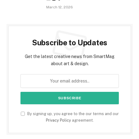
March 12, 2026
Subscribe to Updates
Get the latest creative news from SmartMag
about art & design.
By signing up, you agree to the our terms and our
Privacy Policy
agreement.