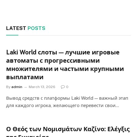
LATEST
POSTS
Laki World слоты — лучшие игровые
автоматы с прогрессивными
множителями и частыми крупными
выплатами
By
admin
March 13, 2026
0
Вывод средств с платформы Laki World — важный этап
для каждого игрока, желающего перевести свои…
Ο Θεός των Νομισμάτων Καζίνο: Ελέγξις