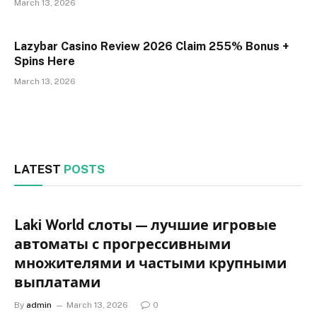
March 13, 2026
Lazybar Casino Review 2026 Claim 255% Bonus +
Spins Here
March 13, 2026
LATEST
POSTS
Laki World слоты — лучшие игровые
автоматы с прогрессивными
множителями и частыми крупными
выплатами
By
admin
March 13, 2026
0