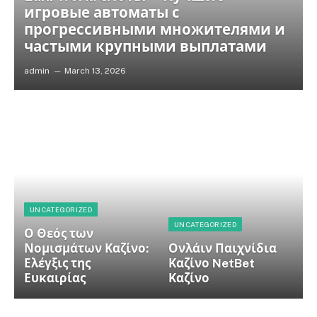
игровые автоматы с
прогрессивными множителями и
частыми крупными выплатами
admin
March 13, 2026
UNCATEGORIZED
UNCATEGORIZED
Ο Θεός των
Νομισμάτων Καζίνο:
Ονλάιν Παιχνίδια
Ελέγξις της
Καζίνο NetBet
Ευκαιρίας
Καζίνο