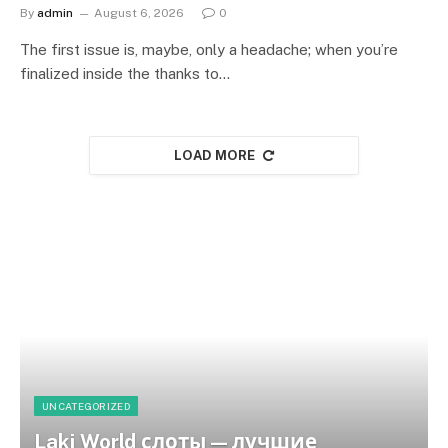
By
admin
August 6, 2026
0
The first issue is, maybe, only a headache; when you’re
finalized inside the thanks to…
LOAD MORE
UNCATEGORIZED
Laki World слоты — лучшие