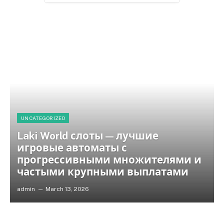
UNCATEGORIZED
Laki World слоты — лучшие
игровые автоматы с
прогрессивными множителями и
частыми крупными выплатами
admin
March 13, 2026