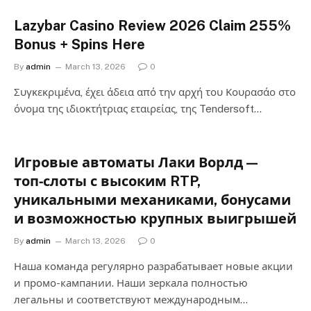
Lazybar Casino Review 2026 Claim 255%
Bonus + Spins Here
By
admin
March 13, 2026
0
Συγκεκριμένα, έχει άδεια από την αρχή του Κουρασάο στο
όνομα της ιδιοκτήτριας εταιρείας, της Tendersoft…
Игровые автоматы Лаки Ворлд —
топ‑слоты с высоким RTP,
уникальными механиками, бонусами
и возможностью крупных выигрышей
By
admin
March 13, 2026
0
Наша команда регулярно разрабатывает новые акции
и промо-кампании. Наши зеркала полностью
легальны и соответствуют международным…