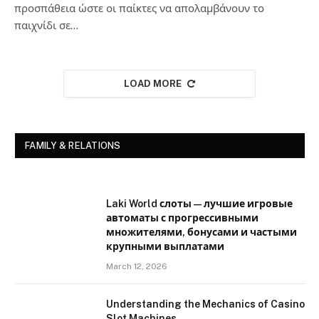
προσπάθεια ώστε οι παίκτες να απολαμβάνουν το
παιχνίδι σε…
LOAD MORE
FAMILY & RELATIONS
Laki World слоты — лучшие игровые
автоматы с прогрессивными
множителями, бонусами и частыми
крупными выплатами
March 12, 2026
Understanding the Mechanics of Casino
Slot Machines