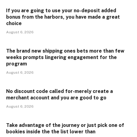
If you are going to use your no-deposit added
bonus from the harbors, you have made a great
choice
August 6, 2026
The brand new shipping ones bets more than few
weeks prompts lingering engagement for the
program
August 6, 2026
No discount code called for-merely create a
merchant account and you are good to go
August 6, 2026
Take advantage of the journey or just pick one of
bookies inside the the list lower than