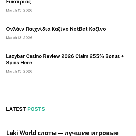
Ευκαιρίας
March 13, 2026
Ονλάιν Παιχνίδια Καζίνο NetBet Καζίνο
March 13, 2026
Lazybar Casino Review 2026 Claim 255% Bonus +
Spins Here
March 13, 2026
LATEST
POSTS
Laki World слоты — лучшие игровые