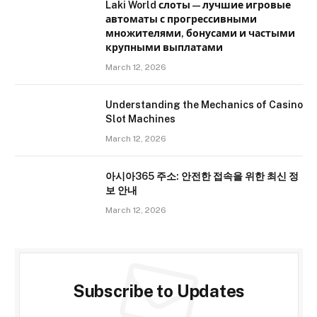
Laki World слоты — лучшие игровые
автоматы с прогрессивными
множителями, бонусами и частыми
крупными выплатами
March 12, 2026
Understanding the Mechanics of Casino
Slot Machines
March 12, 2026
아시아365 주소: 안전한 접속을 위한 최신 정
보 안내
March 12, 2026
Subscribe to Updates