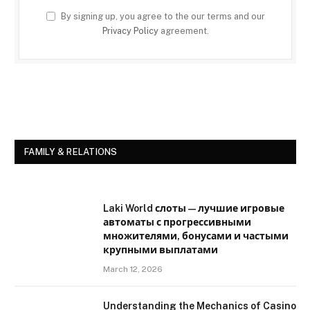
By signing up, you agree to the our terms and our
Privacy Policy
agreement.
FAMILY & RELATIONS
Laki World слоты — лучшие игровые
автоматы с прогрессивными
множителями, бонусами и частыми
крупными выплатами
March 12, 2026
Understanding the Mechanics of Casino