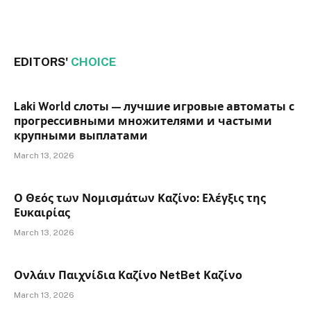
EDITORS'
CHOICE
Laki World слоты — лучшие игровые автоматы с
прогрессивными множителями и частыми
крупными выплатами
March 13, 2026
Ο Θεός των Νομισμάτων Καζίνο: Ελέγξις της
Ευκαιρίας
March 13, 2026
Ονλάιν Παιχνίδια Καζίνο NetBet Καζίνο
March 13, 2026