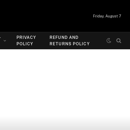
Friday, August 7
-
PRIVACY
REFUND AND
POLICY
RETURNS POLICY