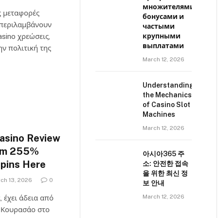
множителями,
ς μεταφορές
бонусами и
 περιλαμβάνουν
частыми
sino χρεώσεις,
крупными
выплатами
ην πολιτική της
March 12, 2026
Understanding
the Mechanics
of Casino Slot
Machines
March 12, 2026
asino Review
im 255%
아시아365 주
pins Here
소: 안전한 접속
을 위한 최신 정
ch 13, 2026
0
보 안내
March 12, 2026
 έχει άδεια από
 Κουρασάο στο