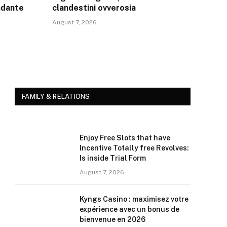
ndante
clandestini ovverosia
August 7, 2026
FAMILY & RELATIONS
Enjoy Free Slots that have
Incentive Totally free Revolves:
Is inside Trial Form
August 7, 2026
Kyngs Casino : maximisez votre
expérience avec un bonus de
bienvenue en 2026