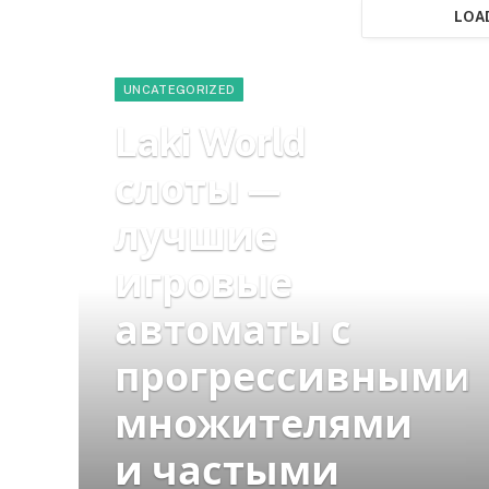
LOA
UNCATEGORIZED
Laki World
слоты —
лучшие
игровые
автоматы с
прогрессивными
множителями
и частыми