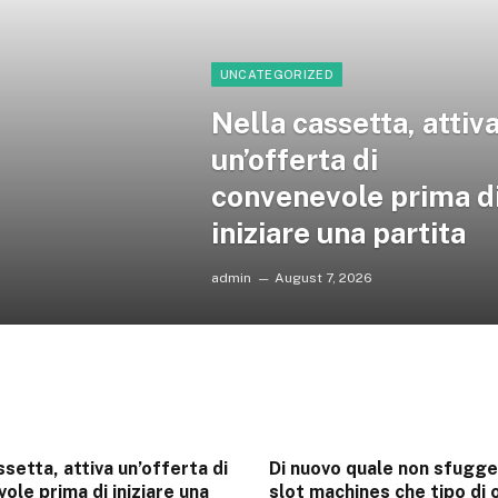
UNCATEGORIZED
Nella cassetta, attiv
un’offerta di
convenevole prima d
iniziare una partita
admin
August 7, 2026
ssetta, attiva un’offerta di
Di nuovo quale non sfugge
ole prima di iniziare una
slot machines che tipo di 