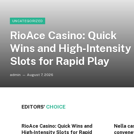
UNCATEGORIZED
RioAce Casino: Quick
Wins and High‑Intensity
Slots for Rapid Play
admin
August 7, 2026
EDITORS'
CHOICE
RioAce Casino: Quick Wins and
Nella ca
High‑Intensity Slots for Rapid
convenev