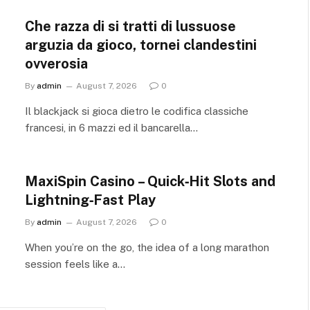
Che razza di si tratti di lussuose
arguzia da gioco, tornei clandestini
ovverosia
By
admin
August 7, 2026
0
Il blackjack si gioca dietro le codifica classiche
francesi, in 6 mazzi ed il bancarella…
MaxiSpin Casino – Quick‑Hit Slots and
Lightning‑Fast Play
By
admin
August 7, 2026
0
When you’re on the go, the idea of a long marathon
session feels like a…