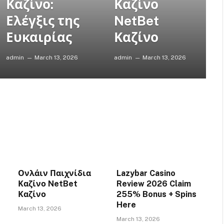
Καζίνο:
Καζίνο
Ελέγξις της
NetBet
Ευκαιρίας
Καζίνο
admin
March 13, 2026
admin
March 13, 2026
Ονλάιν Παιχνίδια
Lazybar Casino
Καζίνο NetBet
Review 2026 Claim
Καζίνο
255% Bonus + Spins
Here
March 13, 2026
March 13, 2026