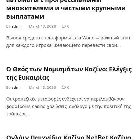
множителями и частыми крупными
выплатами
By
admin
March 13, 2026
0
Вывод средств с платформы Laki World — важный этап
для каждого игрока, желающего перевести свои…
Ο Θεός των Νομισμάτων Καζίνο: Ελέγξις
της Ευκαιρίας
By
admin
March 13, 2026
0
Οι τραπεζικές μεταφορές ενδέχεται να περιλαμβάνουν
godofcoins casino χρεώσεις, ανάλογα με την πολιτική της
τράπεζάς…
Ονλάιν Παιχνίδια Καζίνο NetBet Καζίνο