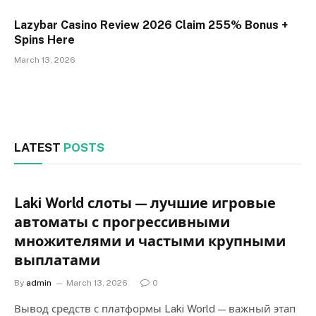
Lazybar Casino Review 2026 Claim 255% Bonus +
Spins Here
March 13, 2026
LATEST
POSTS
Laki World слоты — лучшие игровые
автоматы с прогрессивными
множителями и частыми крупными
выплатами
By
admin
March 13, 2026
0
Вывод средств с платформы Laki World — важный этап