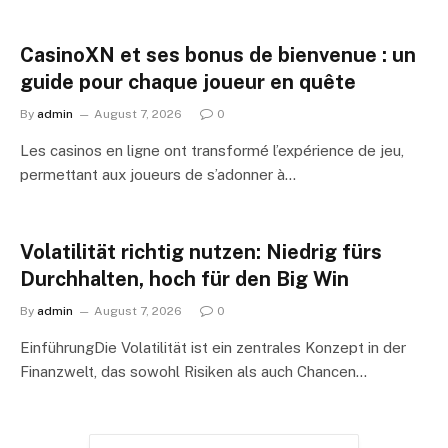
CasinoXN et ses bonus de bienvenue : un
guide pour chaque joueur en quête
By
admin
August 7, 2026
0
Les casinos en ligne ont transformé l’expérience de jeu,
permettant aux joueurs de s’adonner à…
Volatilität richtig nutzen: Niedrig fürs
Durchhalten, hoch für den Big Win
By
admin
August 7, 2026
0
EinführungDie Volatilität ist ein zentrales Konzept in der
Finanzwelt, das sowohl Risiken als auch Chancen…