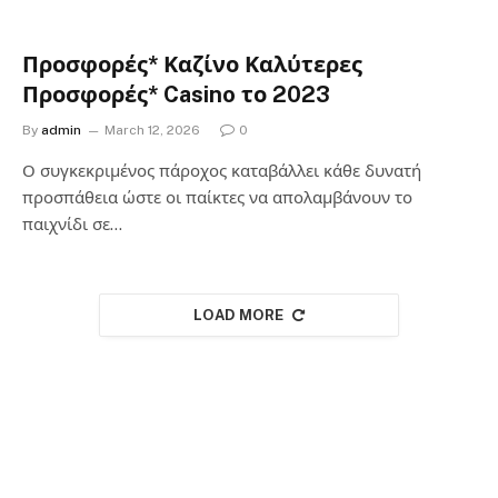
Προσφορές* Καζίνο Καλύτερες
Προσφορές* Casino το 2023
By
admin
March 12, 2026
0
Ο συγκεκριμένος πάροχος καταβάλλει κάθε δυνατή
προσπάθεια ώστε οι παίκτες να απολαμβάνουν το
παιχνίδι σε…
LOAD MORE