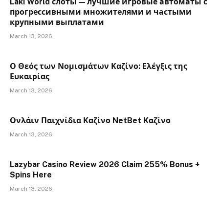
Laki World слоты — лучшие игровые автоматы с
прогрессивными множителями и частыми
крупными выплатами
March 13, 2026
Ο Θεός των Νομισμάτων Καζίνο: Ελέγξις της
Ευκαιρίας
March 13, 2026
Ονλάιν Παιχνίδια Καζίνο NetBet Καζίνο
March 13, 2026
Lazybar Casino Review 2026 Claim 255% Bonus +
Spins Here
March 13, 2026