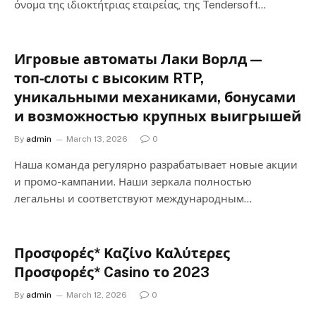
όνομα της ιδιοκτήτριας εταιρείας, της Tendersoft…
Игровые автоматы Лаки Ворлд —
топ‑слоты с высоким RTP,
уникальными механиками, бонусами
и возможностью крупных выигрышей
By
admin
March 13, 2026
0
Наша команда регулярно разрабатывает новые акции
и промо-кампании. Наши зеркала полностью
легальны и соответствуют международным…
Προσφορές* Καζίνο Καλύτερες
Προσφορές* Casino το 2023
By
admin
March 12, 2026
0