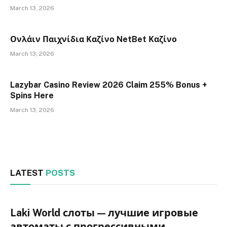
March 13, 2026
Ονλάιν Παιχνίδια Καζίνο NetBet Καζίνο
March 13, 2026
Lazybar Casino Review 2026 Claim 255% Bonus +
Spins Here
March 13, 2026
LATEST
POSTS
Laki World слоты — лучшие игровые
автоматы с прогрессивными