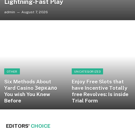
Lightning‑Fast Play
admin
August 7, 2026
OTHER
UNCATEGORIZED
Six Methods About
Enjoy Free Slots that
Yard Casino Зеркало
have Incentive Totally
You wish You Knew
free Revolves: Is inside
Before
Trial Form
EDITORS'
CHOICE