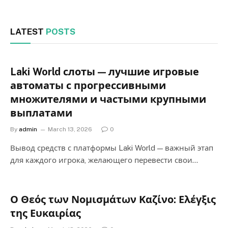
LATEST
POSTS
Laki World слоты — лучшие игровые
автоматы с прогрессивными
множителями и частыми крупными
выплатами
By
admin
March 13, 2026
0
Вывод средств с платформы Laki World — важный этап
для каждого игрока, желающего перевести свои…
Ο Θεός των Νομισμάτων Καζίνο: Ελέγξις
της Ευκαιρίας