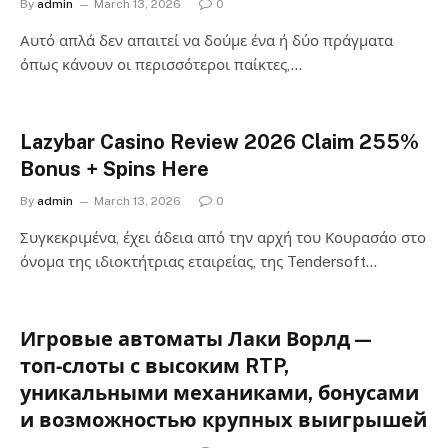
By
admin
March 13, 2026
0
Αυτό απλά δεν απαιτεί να δούμε ένα ή δύο πράγματα
όπως κάνουν οι περισσότεροι παίκτες,…
Lazybar Casino Review 2026 Claim 255%
Bonus + Spins Here
By
admin
March 13, 2026
0
Συγκεκριμένα, έχει άδεια από την αρχή του Κουρασάο στο
όνομα της ιδιοκτήτριας εταιρείας, της Tendersoft…
Игровые автоматы Лаки Ворлд —
топ‑слоты с высоким RTP,
уникальными механиками, бонусами
и возможностью крупных выигрышей