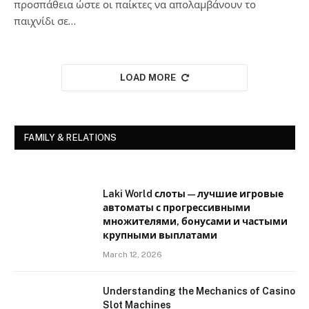
προσπάθεια ώστε οι παίκτες να απολαμβάνουν το
παιχνίδι σε…
LOAD MORE
FAMILY & RELATIONS
Laki World слоты — лучшие игровые
автоматы с прогрессивными
множителями, бонусами и частыми
крупными выплатами
March 12, 2026
Understanding the Mechanics of Casino
Slot Machines