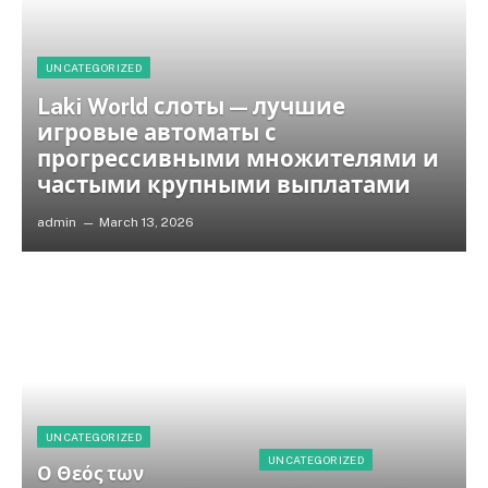
UNCATEGORIZED
Laki World слоты — лучшие
игровые автоматы с
прогрессивными множителями и
частыми крупными выплатами
admin
March 13, 2026
UNCATEGORIZED
UNCATEGORIZED
Ο Θεός των