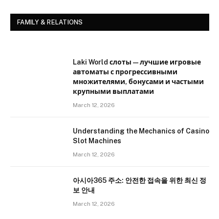
FAMILY & RELATIONS
Laki World слоты — лучшие игровые
автоматы с прогрессивными
множителями, бонусами и частыми
крупными выплатами
March 12, 2026
Understanding the Mechanics of Casino
Slot Machines
March 12, 2026
아시아365 주소: 안전한 접속을 위한 최신 정
보 안내
March 12, 2026