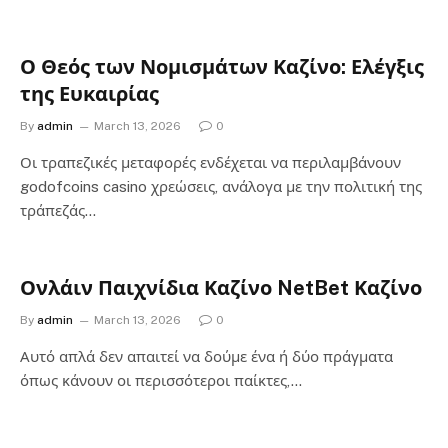
Ο Θεός των Νομισμάτων Καζίνο: Ελέγξις
της Ευκαιρίας
By
admin
March 13, 2026
0
Οι τραπεζικές μεταφορές ενδέχεται να περιλαμβάνουν
godofcoins casino χρεώσεις, ανάλογα με την πολιτική της
τράπεζάς…
Ονλάιν Παιχνίδια Καζίνο NetBet Καζίνο
By
admin
March 13, 2026
0
Αυτό απλά δεν απαιτεί να δούμε ένα ή δύο πράγματα
όπως κάνουν οι περισσότεροι παίκτες,…