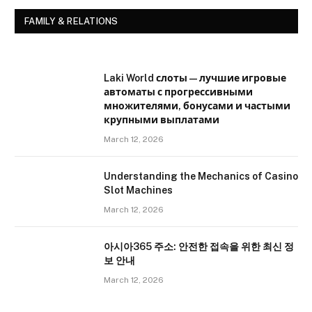
FAMILY & RELATIONS
Laki World слоты — лучшие игровые
автоматы с прогрессивными
множителями, бонусами и частыми
крупными выплатами
March 12, 2026
Understanding the Mechanics of Casino
Slot Machines
March 12, 2026
아시아365 주소: 안전한 접속을 위한 최신 정
보 안내
March 12, 2026