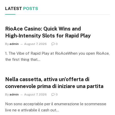
LATEST
POSTS
RioAce Casino: Quick Wins and
High‑Intensity Slots for Rapid Play
By
admin
August 7, 2026
0
1. The Vibe of Rapid Play at RioAceWhen you open RioAce,
the first thing that…
Nella cassetta, attiva un’offerta di
convenevole prima di iniziare una partita
By
admin
August 7, 2026
0
Non sono acceptable per il enumerazione le scommesse
live ne e attivabile il cash out…