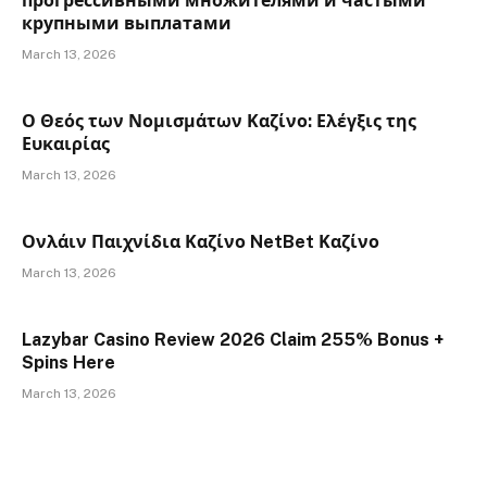
прогрессивными множителями и частыми
крупными выплатами
March 13, 2026
Ο Θεός των Νομισμάτων Καζίνο: Ελέγξις της
Ευκαιρίας
March 13, 2026
Ονλάιν Παιχνίδια Καζίνο NetBet Καζίνο
March 13, 2026
Lazybar Casino Review 2026 Claim 255% Bonus +
Spins Here
March 13, 2026