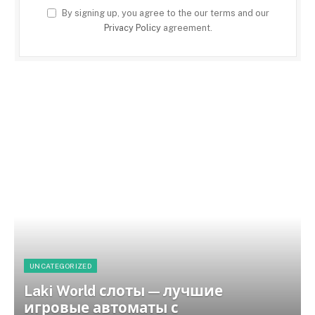
By signing up, you agree to the our terms and our
Privacy Policy
agreement.
UNCATEGORIZED
Laki World слоты — лучшие
игровые автоматы с