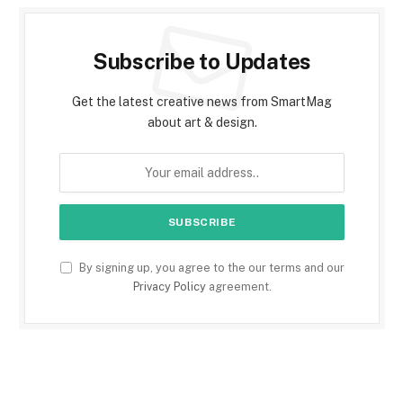
Subscribe to Updates
Get the latest creative news from SmartMag
about art & design.
By signing up, you agree to the our terms and our
Privacy Policy
agreement.