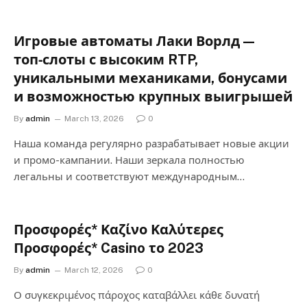
Игровые автоматы Лаки Ворлд —
топ‑слоты с высоким RTP,
уникальными механиками, бонусами
и возможностью крупных выигрышей
By
admin
March 13, 2026
0
Наша команда регулярно разрабатывает новые акции
и промо-кампании. Наши зеркала полностью
легальны и соответствуют международным…
Προσφορές* Καζίνο Καλύτερες
Προσφορές* Casino το 2023
By
admin
March 12, 2026
0
Ο συγκεκριμένος πάροχος καταβάλλει κάθε δυνατή