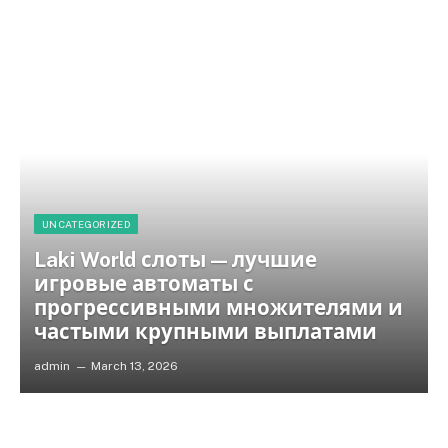
UNCATEGORIZED
Laki World слоты — лучшие
игровые автоматы с
прогрессивными множителями и
частыми крупными выплатами
admin
March 13, 2026