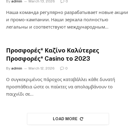
By
admin
March 13, 2026
0
Наша команда регулярно разрабатывает новые акции
и промо-кампании. Наши зеркала полностью
легальны и соответствуют международным…
Προσφορές* Καζίνο Καλύτερες
Προσφορές* Casino το 2023
By
admin
March 12, 2026
0
Ο συγκεκριμένος πάροχος καταβάλλει κάθε δυνατή
προσπάθεια ώστε οι παίκτες να απολαμβάνουν το
παιχνίδι σε…
LOAD MORE