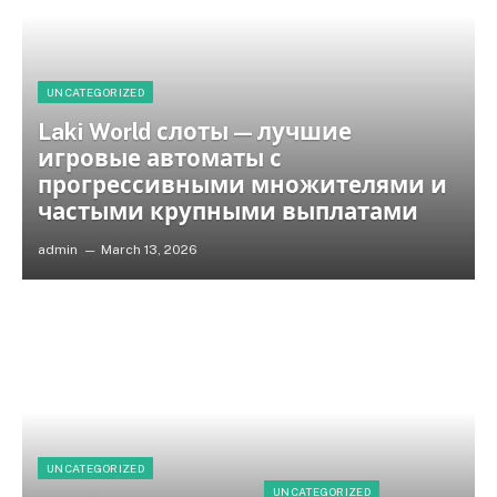
UNCATEGORIZED
Laki World слоты — лучшие
игровые автоматы с
прогрессивными множителями и
частыми крупными выплатами
admin
March 13, 2026
UNCATEGORIZED
UNCATEGORIZED