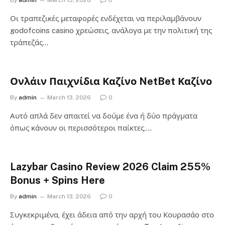
By
admin
March 13, 2026
0
Οι τραπεζικές μεταφορές ενδέχεται να περιλαμβάνουν
godofcoins casino χρεώσεις, ανάλογα με την πολιτική της
τράπεζάς…
Ονλάιν Παιχνίδια Καζίνο NetBet Καζίνο
By
admin
March 13, 2026
0
Αυτό απλά δεν απαιτεί να δούμε ένα ή δύο πράγματα
όπως κάνουν οι περισσότεροι παίκτες,…
Lazybar Casino Review 2026 Claim 255%
Bonus + Spins Here
By
admin
March 13, 2026
0
Συγκεκριμένα, έχει άδεια από την αρχή του Κουρασάο στο