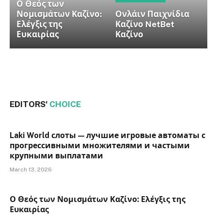
Ο Θεός των
Νομισμάτων Καζίνο:
Ονλάιν Παιχνίδια
Ελέγξις της
Καζίνο NetBet
Ευκαιρίας
Καζίνο
EDITORS'
CHOICE
Laki World слоты — лучшие игровые автоматы с
прогрессивными множителями и частыми
крупными выплатами
March 13, 2026
Ο Θεός των Νομισμάτων Καζίνο: Ελέγξις της
Ευκαιρίας