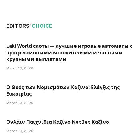
EDITORS'
CHOICE
Laki World слоты — лучшие игровые автоматы с
прогрессивными множителями и частыми
крупными выплатами
March 13, 2026
Ο Θεός των Νομισμάτων Καζίνο: Ελέγξις της
Ευκαιρίας
March 13, 2026
Ονλάιν Παιχνίδια Καζίνο NetBet Καζίνο
March 13, 2026