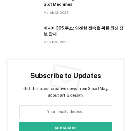
Slot Machines
March 12, 2026
아시아365 주소: 안전한 접속을 위한 최신 정
보 안내
March 12, 2026
Subscribe to Updates
Get the latest creative news from SmartMag
about art & design.