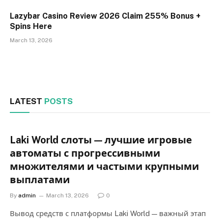
Lazybar Casino Review 2026 Claim 255% Bonus +
Spins Here
March 13, 2026
LATEST
POSTS
Laki World слоты — лучшие игровые
автоматы с прогрессивными
множителями и частыми крупными
выплатами
By
admin
March 13, 2026
0
Вывод средств с платформы Laki World — важный этап