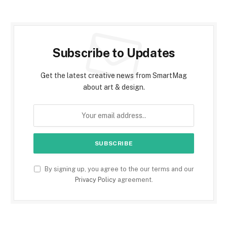
Subscribe to Updates
Get the latest creative news from SmartMag
about art & design.
By signing up, you agree to the our terms and our
Privacy Policy
agreement.