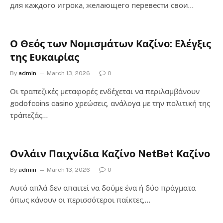
для каждого игрока, желающего перевести свои…
Ο Θεός των Νομισμάτων Καζίνο: Ελέγξις
της Ευκαιρίας
By
admin
March 13, 2026
0
Οι τραπεζικές μεταφορές ενδέχεται να περιλαμβάνουν
godofcoins casino χρεώσεις, ανάλογα με την πολιτική της
τράπεζάς…
Ονλάιν Παιχνίδια Καζίνο NetBet Καζίνο
By
admin
March 13, 2026
0
Αυτό απλά δεν απαιτεί να δούμε ένα ή δύο πράγματα
όπως κάνουν οι περισσότεροι παίκτες,…