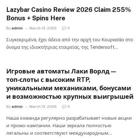
Lazybar Casino Review 2026 Claim 255%
Bonus + Spins Here
By
admin
March 13, 2026
0
Συγκεκριμένα, έχει άδεια από την αρχή του Κουρασάο στο
όνομα της ιδιοκτήτριας εταιρείας, της Tendersoft…
Игровые автоматы Лаки Ворлд —
топ‑слоты с высоким RTP,
уникальными механиками, бонусами
и возможностью крупных выигрышей
By
admin
March 13, 2026
0
Наша команда регулярно разрабатывает новые акции
и промо-кампании. Наши зеркала полностью
легальны и соответствуют международным…