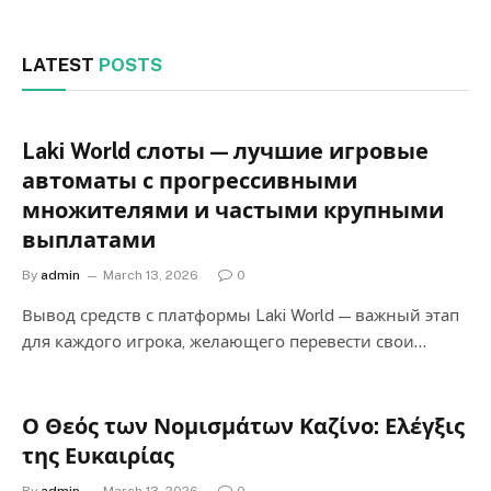
LATEST
POSTS
Laki World слоты — лучшие игровые
автоматы с прогрессивными
множителями и частыми крупными
выплатами
By
admin
March 13, 2026
0
Вывод средств с платформы Laki World — важный этап
для каждого игрока, желающего перевести свои…
Ο Θεός των Νομισμάτων Καζίνο: Ελέγξις
της Ευκαιρίας