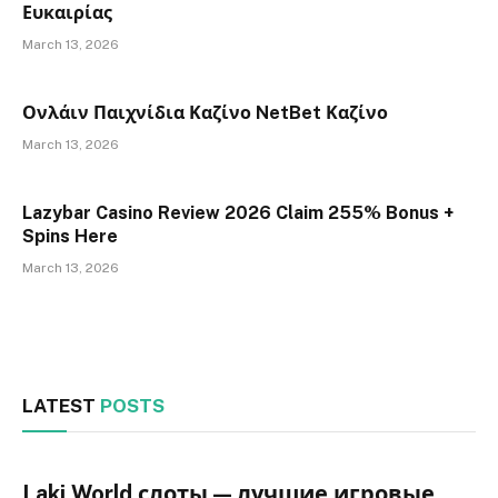
Ευκαιρίας
March 13, 2026
Ονλάιν Παιχνίδια Καζίνο NetBet Καζίνο
March 13, 2026
Lazybar Casino Review 2026 Claim 255% Bonus +
Spins Here
March 13, 2026
LATEST
POSTS
Laki World слоты — лучшие игровые