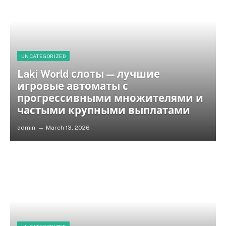
UNCATEGORIZED
Laki World слоты — лучшие
игровые автоматы с
прогрессивными множителями и
частыми крупными выплатами
admin
March 13, 2026