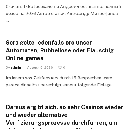
Скачать 1xBet зеркало на Андроид бесплатно: полный
обзор на 2026 Автор статьи: Александр Митрофанов –
…
Sera gelte jedenfalls pro unser
Automaten, Rubbellose oder Flauschig
Online games
By
admin
August 6, 2026
0
Im innern vos Zeitfensters durch 15 Besprechen ware
parece dir selbst berechtigt, erneut folgende Einlage…
Daraus ergibt sich, so sehr Casinos wieder
und wieder alternative
Verifizierungsprozesse durchfuhren, um