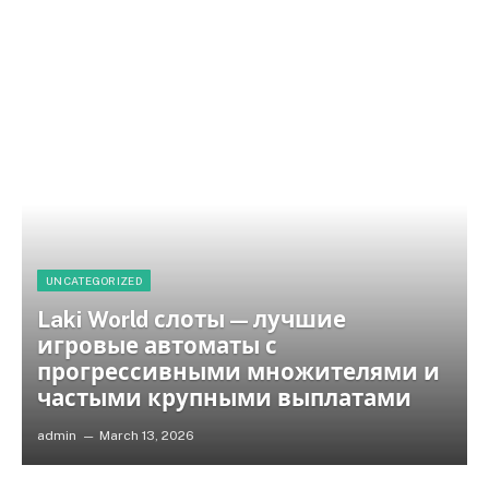
UNCATEGORIZED
Laki World слоты — лучшие
игровые автоматы с
прогрессивными множителями и
частыми крупными выплатами
admin
March 13, 2026