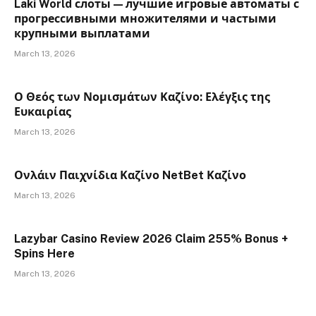
Laki World слоты — лучшие игровые автоматы с
прогрессивными множителями и частыми
крупными выплатами
March 13, 2026
Ο Θεός των Νομισμάτων Καζίνο: Ελέγξις της
Ευκαιρίας
March 13, 2026
Ονλάιν Παιχνίδια Καζίνο NetBet Καζίνο
March 13, 2026
Lazybar Casino Review 2026 Claim 255% Bonus +
Spins Here
March 13, 2026