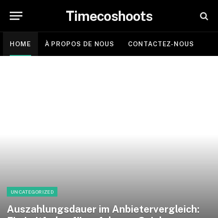
Timecoshoots
HOME
À PROPOS DE NOUS
CONTACTEZ-NOUS
UNCATEGORIZED
Auszahlungsdauer im Anbietervergleich: