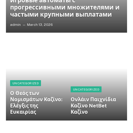
игровые автоматы с
прогрессивными множителями и
частыми крупными выплатами
admin
March 13, 2026
UNCATEGORIZED
UNCATEGORIZED
Ο Θεός των
Νομισμάτων Καζίνο:
Ονλάιν Παιχνίδια
Ελέγξις της
Καζίνο NetBet
Ευκαιρίας
Καζίνο