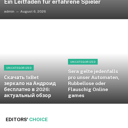
Ein Leitfaden für erfahrene Spieler
admin
August 6, 2026
UNCATEGORIZED
UNCATEGORIZED
Sera gelte jedenfalls
Скачать 1xBet
pro unser Automaten,
зеркало на Андроид
Rubbellose oder
бесплатно в 2026:
Flauschig Online
актуальный обзор
games
EDITORS'
CHOICE