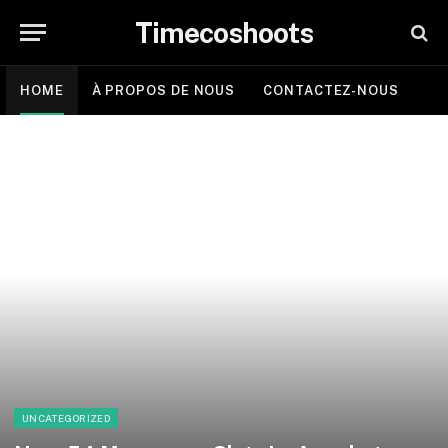
Timecoshoots
HOME
À PROPOS DE NOUS
CONTACTEZ-NOUS
UNCATEGORIZED