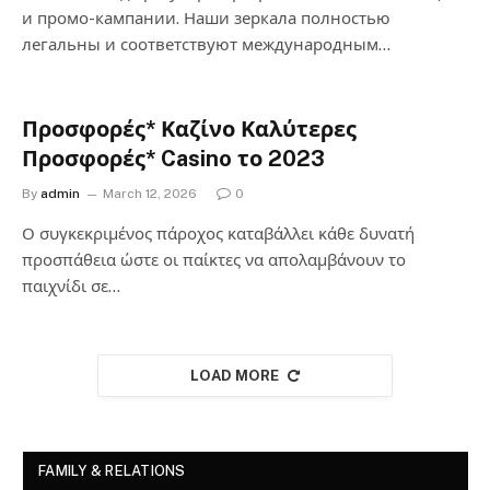
и промо-кампании. Наши зеркала полностью
легальны и соответствуют международным…
Προσφορές* Καζίνο Καλύτερες
Προσφορές* Casino το 2023
By
admin
March 12, 2026
0
Ο συγκεκριμένος πάροχος καταβάλλει κάθε δυνατή
προσπάθεια ώστε οι παίκτες να απολαμβάνουν το
παιχνίδι σε…
LOAD MORE
FAMILY & RELATIONS