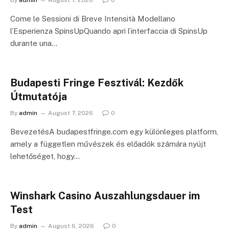
Come le Sessioni di Breve Intensità Modellano
l’Esperienza SpinsUpQuando apri l’interfaccia di SpinsUp
durante una…
Budapesti Fringe Fesztivál: Kezdők
Útmutatója
By
admin
August 7, 2026
0
BevezetésA budapestfringe.com egy különleges platform,
amely a független művészek és előadók számára nyújt
lehetőséget, hogy…
Winshark Casino Auszahlungsdauer im
Test
By
admin
August 6, 2026
0