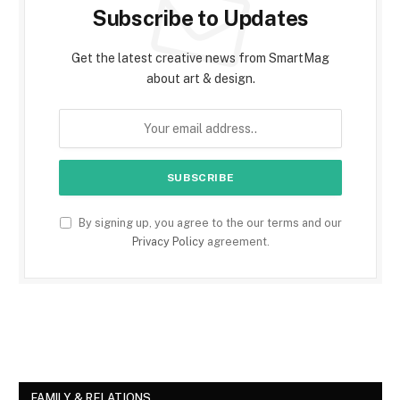
Subscribe to Updates
Get the latest creative news from SmartMag
about art & design.
By signing up, you agree to the our terms and our
Privacy Policy
agreement.
FAMILY & RELATIONS