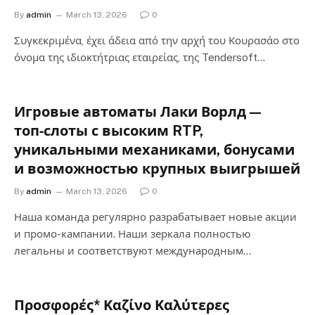
By
admin
March 13, 2026
0
Συγκεκριμένα, έχει άδεια από την αρχή του Κουρασάο στο
όνομα της ιδιοκτήτριας εταιρείας, της Tendersoft…
Игровые автоматы Лаки Ворлд —
топ‑слоты с высоким RTP,
уникальными механиками, бонусами
и возможностью крупных выигрышей
By
admin
March 13, 2026
0
Наша команда регулярно разрабатывает новые акции
и промо-кампании. Наши зеркала полностью
легальны и соответствуют международным…
Προσφορές* Καζίνο Καλύτερες