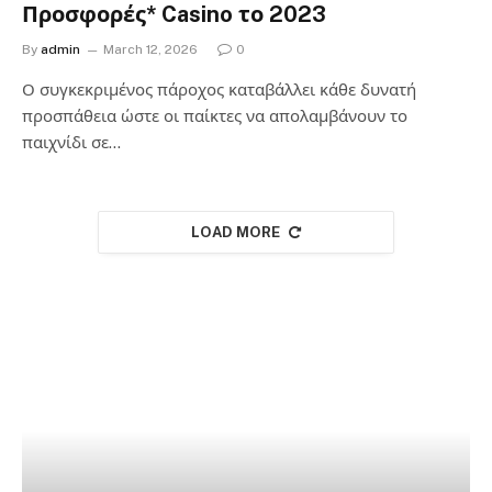
Προσφορές* Casino το 2023
By
admin
March 12, 2026
0
Ο συγκεκριμένος πάροχος καταβάλλει κάθε δυνατή
προσπάθεια ώστε οι παίκτες να απολαμβάνουν το
παιχνίδι σε…
LOAD MORE