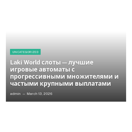
UNCATEGORIZED
Laki World слоты — лучшие
игровые автоматы с
прогрессивными множителями и
частыми крупными выплатами
admin
March 13, 2026