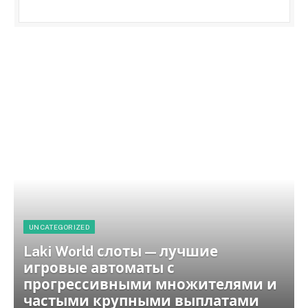
UNCATEGORIZED
Laki World слоты — лучшие
игровые автоматы с
прогрессивными множителями и
частыми крупными выплатами