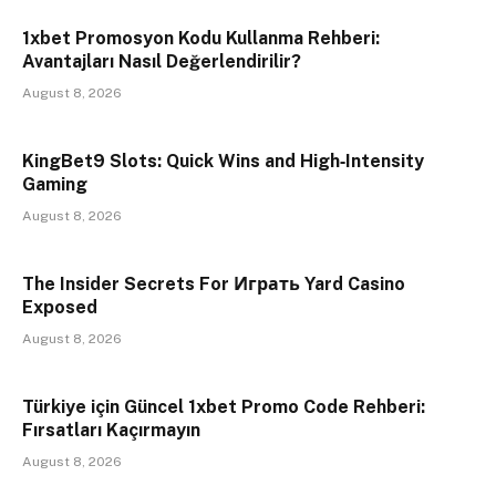
1xbet Promosyon Kodu Kullanma Rehberi:
Avantajları Nasıl Değerlendirilir?
August 8, 2026
KingBet9 Slots: Quick Wins and High‑Intensity
Gaming
August 8, 2026
The Insider Secrets For Играть Yard Casino
Exposed
August 8, 2026
Türkiye için Güncel 1xbet Promo Code Rehberi:
Fırsatları Kaçırmayın
August 8, 2026