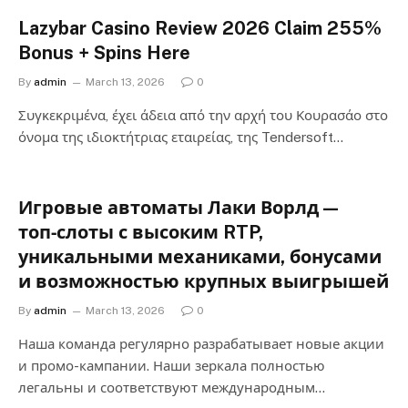
Lazybar Casino Review 2026 Claim 255%
Bonus + Spins Here
By
admin
March 13, 2026
0
Συγκεκριμένα, έχει άδεια από την αρχή του Κουρασάο στο
όνομα της ιδιοκτήτριας εταιρείας, της Tendersoft…
Игровые автоматы Лаки Ворлд —
топ‑слоты с высоким RTP,
уникальными механиками, бонусами
и возможностью крупных выигрышей
By
admin
March 13, 2026
0
Наша команда регулярно разрабатывает новые акции
и промо-кампании. Наши зеркала полностью
легальны и соответствуют международным…