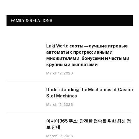
FAMILY & RELATIONS
Laki World слоты — лучшие игровые
автоматы с прогрессивными
множителями, бонусами и частыми
крупными выплатами
March 12, 2026
Understanding the Mechanics of Casino
Slot Machines
March 12, 2026
아시아365 주소: 안전한 접속을 위한 최신 정
보 안내
March 12, 2026