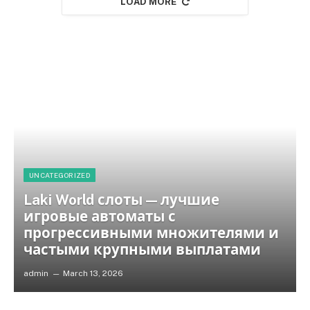
LOAD MORE
UNCATEGORIZED
Laki World слоты — лучшие
игровые автоматы с
прогрессивными множителями и
частыми крупными выплатами
admin
March 13, 2026