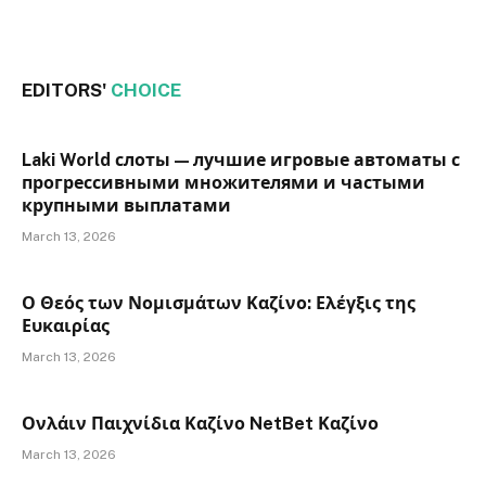
EDITORS'
CHOICE
Laki World слоты — лучшие игровые автоматы с
прогрессивными множителями и частыми
крупными выплатами
March 13, 2026
Ο Θεός των Νομισμάτων Καζίνο: Ελέγξις της
Ευκαιρίας
March 13, 2026
Ονλάιν Παιχνίδια Καζίνο NetBet Καζίνο
March 13, 2026