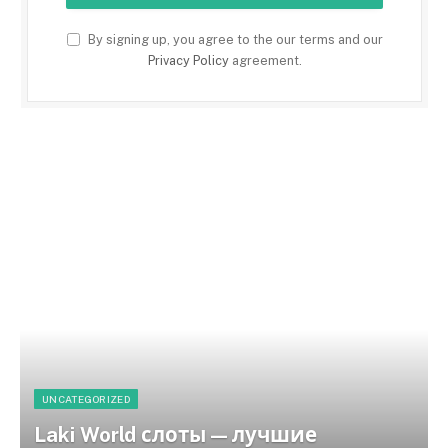
By signing up, you agree to the our terms and our
Privacy Policy
agreement.
UNCATEGORIZED
Laki World слоты — лучшие