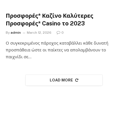
Προσφορές* Καζίνο Καλύτερες
Προσφορές* Casino το 2023
By
admin
March 12, 2026
0
Ο συγκεκριμένος πάροχος καταβάλλει κάθε δυνατή
προσπάθεια ώστε οι παίκτες να απολαμβάνουν το
παιχνίδι σε…
LOAD MORE