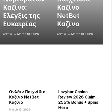
Καζίνο:
Καζίνο
Ελέγξις της
NetBet
Ευκαιρίας
Καζίνο
admin
March 13, 2026
admin
March 13, 2026
Ονλάιν Παιχνίδια
Lazybar Casino
Καζίνο NetBet
Review 2026 Claim
Καζίνο
255% Bonus + Spins
Here
March 13, 2026