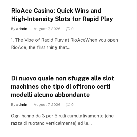
RioAce Casino: Quick Wins and
High‑Intensity Slots for Rapid Play
By
admin
August 7, 2026
0
1. The Vibe of Rapid Play at RioAceWhen you open
RioAce, the first thing that…
Di nuovo quale non sfugge alle slot
machines che tipo di offrono certi
modelli alcuno abbondante
By
admin
August 7, 2026
0
Ogni hanno da 3 per 5 rulli cumulativamente (che
razza di ruotano verticalmente) ed le…