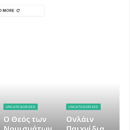
D MORE
UNCATEGORIZED
UNCATEGORIZED
Ο Θεός των
Ονλάιν
Νομισμάτων
Παιχνίδια