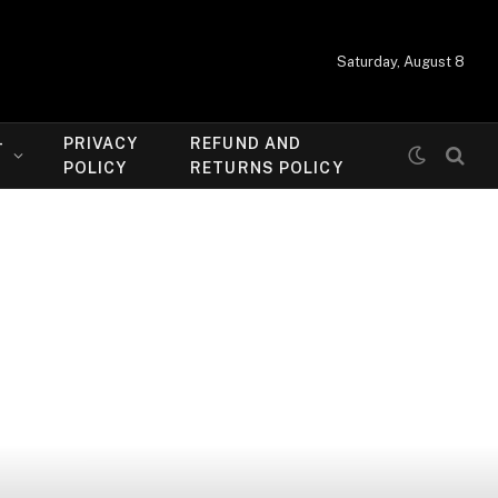
Saturday, August 8
-
PRIVACY
REFUND AND
POLICY
RETURNS POLICY