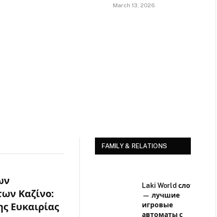
March 13, 2026
FAMILY & RELATIONS
ων
Laki World слоты
ων Καζίνο:
— лучшие
ης Ευκαιρίας
игровые
автоматы с