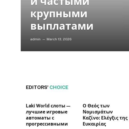
и частыми
крупными
выплатами
admin
March 13, 2026
EDITORS'
CHOICE
Laki World слоты —
Ο Θεός των
лучшие игровые
Νομισμάτων
автоматы с
Καζίνο: Ελέγξις της
прогрессивными
Ευκαιρίας