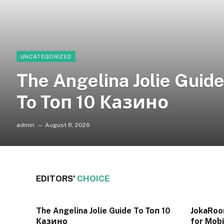
UNCATEGORIZED
The Angelina Jolie Guid
To Топ 10 Казино
admin
August 8, 2026
EDITORS'
CHOICE
The Angelina Jolie Guide To Топ 10
JokaRoom
Казино
for Mobi