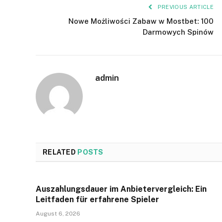
PREVIOUS ARTICLE
Nowe Możliwości Zabaw w Mostbet: 100
Darmowych Spinów
admin
RELATED
POSTS
Auszahlungsdauer im Anbietervergleich: Ein
Leitfaden für erfahrene Spieler
August 6, 2026