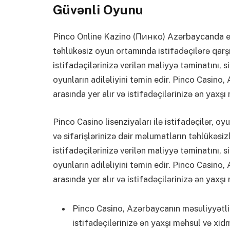
Güvənli Oyunu
Pinco Online Kazino (Пинко) Azərbaycanda etib
təhlükəsiz oyun ortamında istifadəçilərə qarşıl
istifadəçilərinizə verilən maliyyə təminatını, s
oyunların adiləliyini təmin edir. Pinco Casino,
arasında yer alır və istifadəçilərinizə ən yaxşı
Pinco Casino lisenziyaları ilə istifadəçilər, oy
və sifarişlərinizə dair məlumatların təhlükəsizl
istifadəçilərinizə verilən maliyyə təminatını, s
oyunların adiləliyini təmin edir. Pinco Casino,
arasında yer alır və istifadəçilərinizə ən yaxşı
Pinco Casino, Azərbaycanın məsuliyyətli v
istifadəçilərinizə ən yaxşı məhsul və xidm