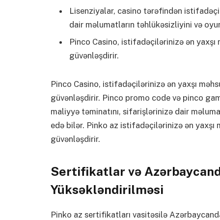
Lisenziyalar, casino tərəfindən istifadəçil
dair məlumatların təhlükəsizliyini və oyunl
Pinco Casino, istifadəçilərinizə ən yaxşı
güvənləşdirir.
Pinco Casino, istifadəçilərinizə ən yaxşı məhs
güvənləşdirir. Pinco promo code və pinco game 
maliyyə təminatını, sifarişlərinizə dair məlumat
edə bilər. Pinko az istifadəçilərinizə ən yaxşı
güvənləşdirir.
Sertifikatlar və Azərbaycand
Yüksəkləndirilməsi
Pinko az sertifikatları vasitəsilə Azərbaycanda