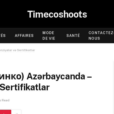
Timecoshoots
MODE
CONTACTEZ
TÉS
AFFAIRES
SANTÉ
DE VIE
NOUS
ziyalar və Sertifikatlar
Пинко) Azərbaycanda –
Sertifikatlar
s Read