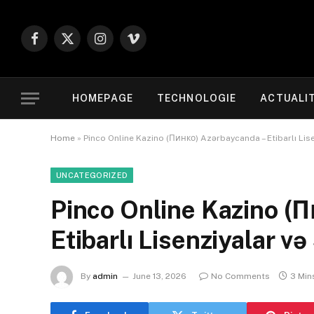
Facebook
X
Instagram
Vimeo
(Twitter)
HOMEPAGE
TECHNOLOGIE
ACTUALI
Home
»
Pinco Online Kazino (Пинко) Azərbaycanda – Etibarlı Lisen
UNCATEGORIZED
Pinco Online Kazino (
Etibarlı Lisenziyalar və 
By
admin
June 13, 2026
No Comments
3 Min