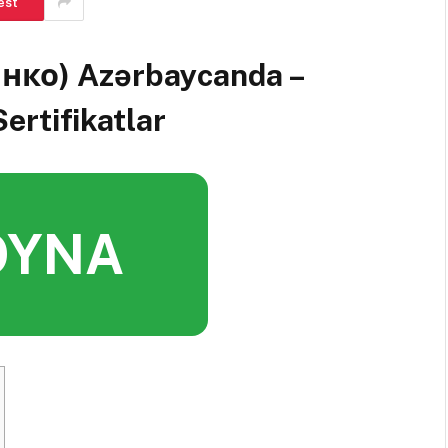
est
инко) Azərbaycanda –
Sertifikatlar
 OYNA