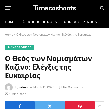
Timecoshoots
HOME
À PROPOS DE NOUS
CONTACTEZ-NOUS
Home
»
Ο Θεός των Νομισμάτων Καζίνο: Ελέγξις της Ευκαιρίας
UNCATEGORIZED
Ο Θεός των Νομισμάτων
Καζίνο: Ελέγξις της
Ευκαιρίας
By
admin
March 13, 2026
No Comments
4 Mins Read