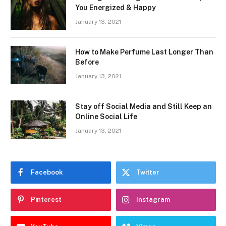
You Energized & Happy
January 13, 2021
How to Make Perfume Last Longer Than
Before
January 13, 2021
Stay off Social Media and Still Keep an
Online Social Life
January 13, 2021
Facebook
Twitter
Pinterest
Instagram