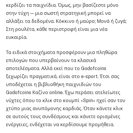
κερδίζει τα παιχνίδια. Όμως, μην βασίζεστε μόνο
στην τύχη — μια σωστή στρατηγική μπορεί να
αλλάξει τα δεδομένα. Κόκκινο ή μαύρο; Μονά ή ζυγά;
Στη ρουλέτα, κάθε περιστροφή είναι μια νέα
ευκαιρία.
Τα ειδικά στοιχήματα προσφέρουν μια πληθώρα
επιλογών που υπερβαίνουν τα κλασικά
αποτελέσματα. Αλλά εκεί που το Godofcoins
ξεχωρίζει πραγματικά, είναι στο e-sport. Έτσι σας
υποδέχεται η βιβλιοθήκη παιχνιδιών του
Godofcoins Καζίνο online. Έχω περάσει ατελείωτες
νύχτες όπου το κλικ στο κουμπί «Spin» ηχεί σαν τον
χτύπο μιας ανυπόμονης καρδιάς. Όταν κάνετε κλικ
σε αυτούς τους συνδέσμους και κάνετε ορισμένες
ενέργειες, ενδέχεται να κερδίσουμε προμήθεια.