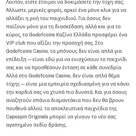
Λοιπόν, είστε έτοιμοι να δοκιμάσετε την τύχη σας;
Άλλωστε, μερικές φορές, αρκεί ένα μόνο κλικ για να
αλλάξει η ροή του παιχνιδιού. Για όσους δεν
παίζουν μόνο για τη διασκέδαση, αλλά και για το
κύρος, το Godofcoins Καζίνο Ελλάδα προσφέρει ένα
VIP club που αξίζει την προσοχή σας. Στο
Godofcoins Casino, τα μπόνους δεν είναι απλά για
επίδειξη — είναι εδώ για να ενισχύσουν το παιχνίδι
σας και να προσθέσουν ένταση σε κάθε συνεδρία.
Αλλά στο Godofcoins Casino, δεν είναι απλά θέμα
τύχης — είναι μια εμπειρία σχεδιασμένη για να κάνει
την καρδιά σας να χτυπά πιο δυνατά. Και για όσους
αναζητούν σπάνια διαμαντάκια που δεν θα βρουν
πουθενά αλλού, τα αποκλειστικά παιχνίδια της
Capospin Originals μπορεί να γίνουν το νέο σας
αγαπημένο πεδίο δράσης.