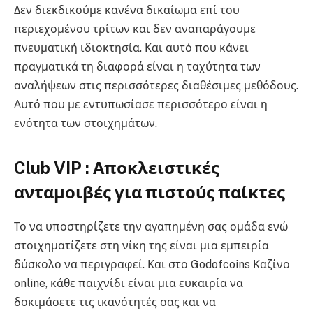
Δεν διεκδικούμε κανένα δικαίωμα επί του
περιεχομένου τρίτων και δεν αναπαράγουμε
πνευματική ιδιοκτησία. Και αυτό που κάνει
πραγματικά τη διαφορά είναι η ταχύτητα των
αναλήψεων στις περισσότερες διαθέσιμες μεθόδους.
Αυτό που με εντυπωσίασε περισσότερο είναι η
ενότητα των στοιχημάτων.
Club VIP : Αποκλειστικές
ανταμοιβές για πιστούς παίκτες
Το να υποστηρίζετε την αγαπημένη σας ομάδα ενώ
στοιχηματίζετε στη νίκη της είναι μια εμπειρία
δύσκολο να περιγραφεί. Και στο Godofcoins Καζίνο
online, κάθε παιχνίδι είναι μια ευκαιρία να
δοκιμάσετε τις ικανότητές σας και να