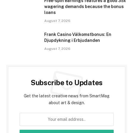
Free-spin earnings features a good 35x
wagering demands because the bonus
loans
August 7, 2026
Frank Casino Välkomstbonus: En
Djupdykning i Erbjudanden
August 7, 2026
Subscribe to Updates
Get the latest creative news from SmartMag
about art & design.