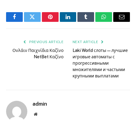
Facebook
Twitter
Pinterest
LinkedIn
Tumblr
WhatsApp
Email
PREVIOUS ARTICLE
NEXT ARTICLE
Ονλάιν Παιχνίδια Καζίνο
Laki World слоты — лучшие
NetBet Καζίνο
игровые автоматы с
прогрессивными
множителями и частыми
крупными выплатами
admin
Website