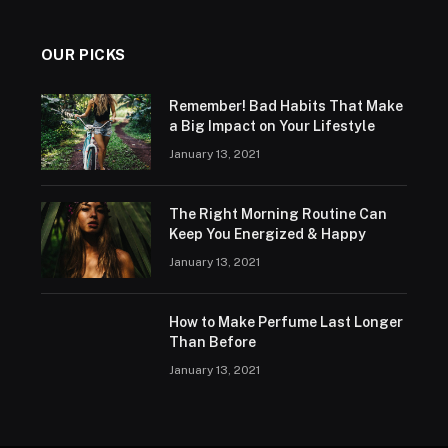
OUR PICKS
Remember! Bad Habits That Make
a Big Impact on Your Lifestyle
January 13, 2021
The Right Morning Routine Can
Keep You Energized & Happy
January 13, 2021
How to Make Perfume Last Longer
Than Before
January 13, 2021