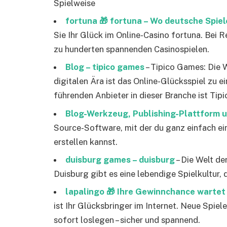
Spielweise
fortuna 🎁 fortuna – Wo deutsche Spiel
Sie Ihr Glück im Online-Casino fortuna. Bei 
zu hunderten spannenden Casinospielen.
Blog – tipico games
– Tipico Games: Die 
digitalen Ära ist das Online-Glücksspiel zu
führenden Anbieter in dieser Branche ist Ti
Blog-Werkzeug, Publishing-Plattform 
Source-Software, mit der du ganz einfach ei
erstellen kannst.
duisburg games – duisburg
– Die Welt der
Duisburg gibt es eine lebendige Spielkultur, 
lapalingo 🎁 Ihre Gewinnchance wartet –
ist Ihr Glücksbringer im Internet. Neue Spi
sofort loslegen – sicher und spannend.