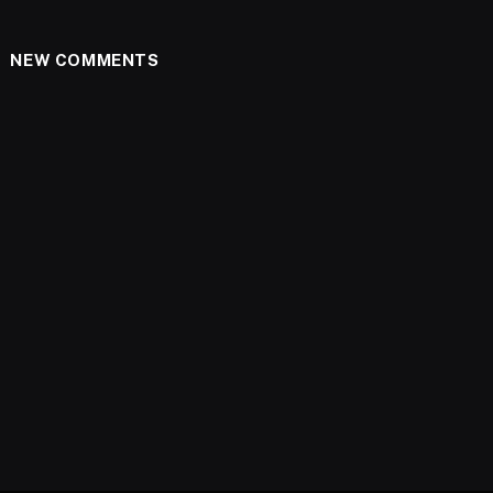
NEW COMMENTS