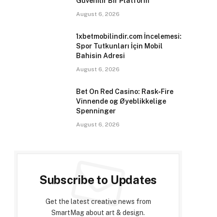
Güvenilir Bir Platform
August 6, 2026
1xbetmobilindir.com İncelemesi:
Spor Tutkunları İçin Mobil
Bahisin Adresi
August 6, 2026
Bet On Red Casino: Rask‑Fire
Vinnende og Øyeblikkelige
Spenninger
August 6, 2026
e
Subscribe to Updates
Get the latest creative news from
SmartMag about art & design.