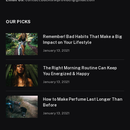
OUR PICKS
Remember! Bad Habits That Make a Big
Impact on Your Lifestyle
January 13, 2021
The Right Morning Routine Can Keep
You Energized & Happy
January 13, 2021
How to Make Perfume Last Longer Than
Before
January 13, 2021