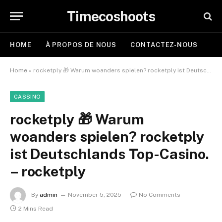
Timecoshoots
HOME
À PROPOS DE NOUS
CONTACTEZ-NOUS
Home
»
rocketply 🎁 Warum woanders spielen? rocketply ist Deutschlands Top-Casino. – rocketply
CASSINO
rocketply 🎁 Warum
woanders spielen? rocketply
ist Deutschlands Top-Casino.
– rocketply
By
admin
November 5, 2025
No Comments
2 Mins Read