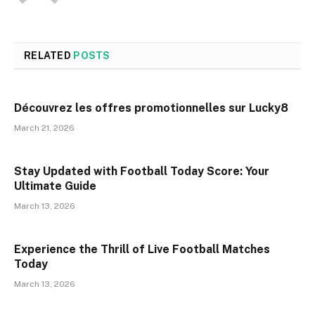
RELATED
POSTS
Découvrez les offres promotionnelles sur Lucky8
March 21, 2026
Stay Updated with Football Today Score: Your
Ultimate Guide
March 13, 2026
Experience the Thrill of Live Football Matches
Today
March 13, 2026