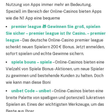
Nutzung von Apps immer mehr an Bedeutung.
Speziell im Bereich der Online-Casinos bieten Apps
wie die N1 App eine bequeme
premier league 🎁 Gewinnen Sie groß, spielen
Sie sicher – premier league ist Ihr Casino. – premier
league
– Das deutsche Online-Casino premier league
schenkt neuen Spielern 200 € Bonus. Jetzt anmelden,
sofort spielen und echte Gewinne sichern.
spiele bouns – spiele
– Online-Casinos bieten eine
Vielzahl von Spiele Bonus-Aktionen, um neue Spieler
zu gewinnen und bestehende Kunden zu halten. Doch
wie kann man diese Boni
unibet Code – unibet
– Online-Casinos bieten eine
breite Palette von spaßigen und potenziell lukrativen
Spielen an. Eines der wichtigsten Werkzeuge, um das
Beste aus Ihrer