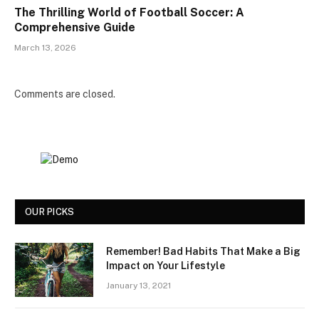
The Thrilling World of Football Soccer: A
Comprehensive Guide
March 13, 2026
Comments are closed.
OUR PICKS
Remember! Bad Habits That Make a Big
Impact on Your Lifestyle
January 13, 2021