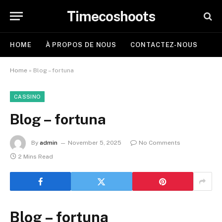
Timecoshoots
HOME
À PROPOS DE NOUS
CONTACTEZ-NOUS
Home
»
Blog – fortuna
CASSINO
Blog – fortuna
By
admin
November 5, 2025
No Comments
2 Mins Read
Blog – fortuna