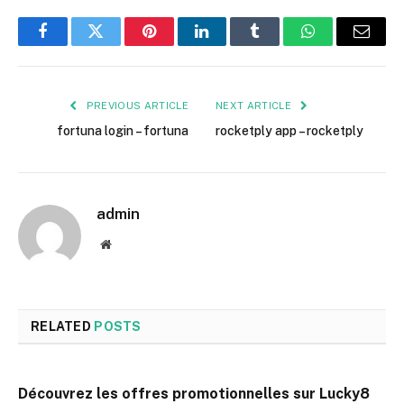
Facebook
Twitter
Pinterest
LinkedIn
Tumblr
WhatsApp
Email
PREVIOUS ARTICLE
NEXT ARTICLE
fortuna login – fortuna
rocketply app – rocketply
admin
Website
RELATED
POSTS
Découvrez les offres promotionnelles sur Lucky8