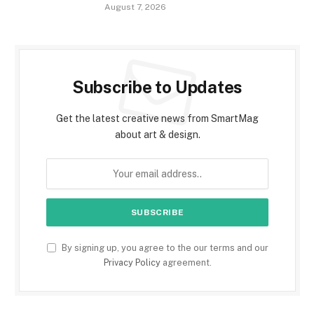
August 7, 2026
Subscribe to Updates
Get the latest creative news from SmartMag
about art & design.
By signing up, you agree to the our terms and our
Privacy Policy
agreement.