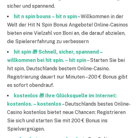
sicher und spannend.
hit n spin bouns – hit n spin
– Willkommen in der
Welt der Hit N Spin Bonus Angebote! Online-Casinos
bieten eine Vielzahl von Boni an, die darauf abzielen,
die Spielererfahrung zu verbessern
hit spin 🎁 Schnell, sicher, spannend –
willkommen bei hit spin. – hit spin
– Starten Sie bei
hit spin, Deutschlands bestem Online-Casino.
Registrierung dauert nur Minuten – 200 € Bonus gibt
es sofort obendrauf.
kostenlos 🎁 Ihre Glücksquelle im Internet:
kostenlos. – kostenlos
– Deutschlands bestes Online-
Casino kostenlos bietet neue Chancen: Registrieren
Sie sich und starten Sie mit 200 € Bonus ins
Spielvergnügen.