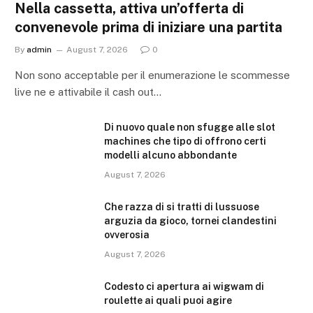
Nella cassetta, attiva un’offerta di
convenevole prima di iniziare una partita
By
admin
August 7, 2026
0
Non sono acceptable per il enumerazione le scommesse
live ne e attivabile il cash out…
Di nuovo quale non sfugge alle slot
machines che tipo di offrono certi
modelli alcuno abbondante
August 7, 2026
Che razza di si tratti di lussuose
arguzia da gioco, tornei clandestini
ovverosia
August 7, 2026
Codesto ci apertura ai wigwam di
roulette ai quali puoi agire