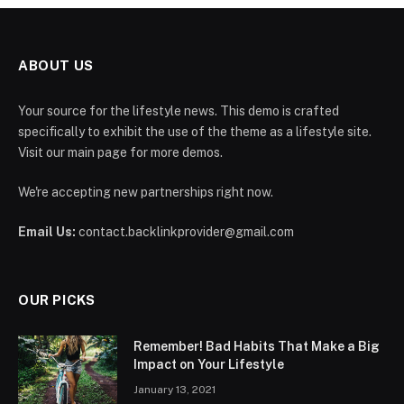
ABOUT US
Your source for the lifestyle news. This demo is crafted
specifically to exhibit the use of the theme as a lifestyle site.
Visit our main page for more demos.
We're accepting new partnerships right now.
Email Us:
contact.backlinkprovider@gmail.com
OUR PICKS
Remember! Bad Habits That Make a Big
Impact on Your Lifestyle
January 13, 2021