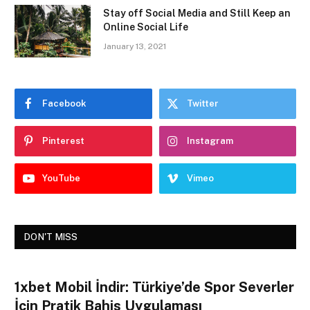
Stay off Social Media and Still Keep an
Online Social Life
January 13, 2021
Facebook
Twitter
Pinterest
Instagram
YouTube
Vimeo
DON'T MISS
1xbet Mobil İndir: Türkiye’de Spor Severler
İçin Pratik Bahis Uygulaması