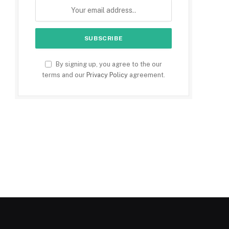
By signing up, you agree to the our
terms and our
Privacy Policy
agreement.