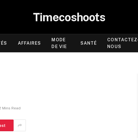
Timecoshoots
MODE
CONTACTEZ
TÉS
AFFAIRES
SANTÉ
DE VIE
NOUS
2 Mins Read
est