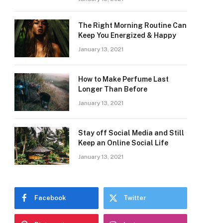
The Right Morning Routine Can
Keep You Energized & Happy
January 13, 2021
How to Make Perfume Last
Longer Than Before
January 13, 2021
Stay off Social Media and Still
Keep an Online Social Life
January 13, 2021
Facebook
Twitter