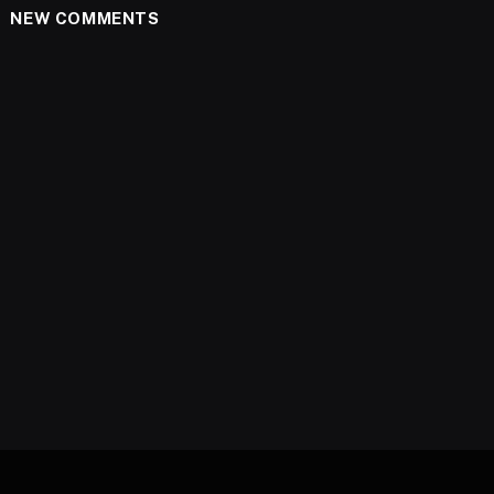
NEW COMMENTS