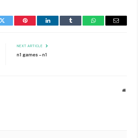
k
Twitter
Pinterest
LinkedIn
Tumblr
WhatsApp
Email
NEXT ARTICLE
n1 games – n1
Websit