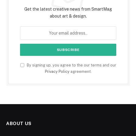
Get the latest creative news from SmartMag
about art & design.
By signing up, you agree to the our terms and our
Privacy Policy
agreement.
ABOUT US