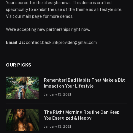
Your source for the lifestyle news. This demo is crafted
specifically to exhibit the use of the theme as a lifestyle site.
Visit our main page for more demos.
We're accepting new partnerships right now.
Email Us:
contact.backlinkprovider@gmail.com
OUR PICKS
Remember! Bad Habits That Make a Big
Impact on Your Lifestyle
January 13, 2021
The Right Morning Routine Can Keep
You Energized & Happy
January 13, 2021