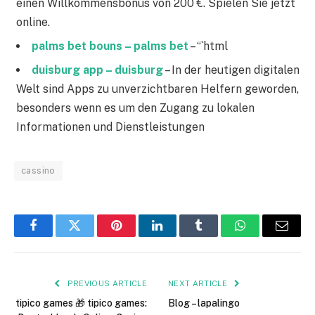
einen Willkommensbonus von 200 €. Spielen Sie jetzt
online.
palms bet bouns – palms bet
– “`html
duisburg app – duisburg
– In der heutigen digitalen
Welt sind Apps zu unverzichtbaren Helfern geworden,
besonders wenn es um den Zugang zu lokalen
Informationen und Dienstleistungen
cassino
Facebook
Twitter
Pinterest
LinkedIn
Tumblr
WhatsApp
Email
PREVIOUS ARTICLE
NEXT ARTICLE
tipico games 🎁 tipico games:
Blog – lapalingo