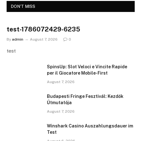
DON'T MISS
test-1786072429-6235
By
admin
August 7, 2026
0
test
SpinsUp: Slot Veloci e Vincite Rapide
per il Giocatore Mobile-First
August 7, 2026
Budapesti Fringe Fesztivál: Kezdők
Útmutatója
August 7, 2026
Winshark Casino Auszahlungsdauer im
Test