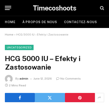
Timecoshoots
HOME
À PROPOS DE NOUS
CONTACTEZ-NOUS
Home
»
HCG 5000 IU – Efekty i Zastosowanie
UNCATEGORIZED
HCG 5000 IU – Efekty i
Zastosowanie
By
admin
June 12, 2026
No Comments
2 Mins Read