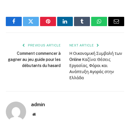
Facebook
Twitter
Pinterest
LinkedIn
Tumblr
WhatsApp
Email
PREVIOUS ARTICLE
NEXT ARTICLE
Comment commencer à
Η Οικονομική Συμβολή των
gagner au jeu guide pour les
Online Καζίνο: Θέσεις
débutants du hasard
Εργασίας, Φόροι και
Ανάπτυξη Αγοράς στην
Ελλάδα
admin
Website