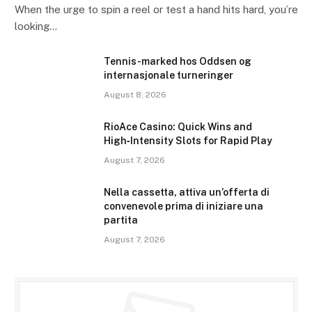
When the urge to spin a reel or test a hand hits hard, you’re
looking…
Tennis-marked hos Oddsen og
internasjonale turneringer
August 8, 2026
RioAce Casino: Quick Wins and
High‑Intensity Slots for Rapid Play
August 7, 2026
Nella cassetta, attiva un’offerta di
convenevole prima di iniziare una
partita
August 7, 2026