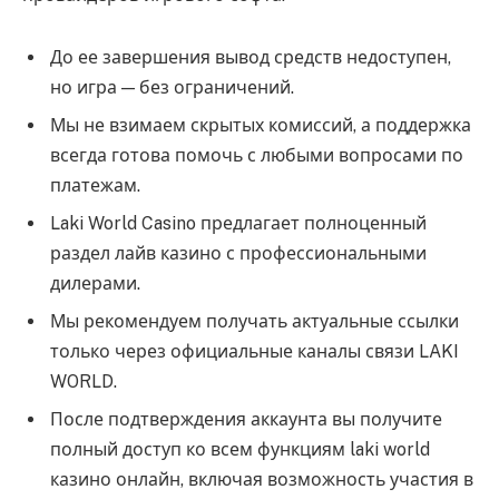
До ее завершения вывод средств недоступен,
но игра — без ограничений.
Мы не взимаем скрытых комиссий, а поддержка
всегда готова помочь с любыми вопросами по
платежам.
Laki World Casino предлагает полноценный
раздел лайв казино с профессиональными
дилерами.
Мы рекомендуем получать актуальные ссылки
только через официальные каналы связи LAKI
WORLD.
После подтверждения аккаунта вы получите
полный доступ ко всем функциям laki world
казино онлайн, включая возможность участия в