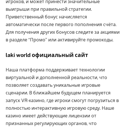
игроков, и может принести значительные
выигрыши при правильной стратегии.
Приветственный бонус начисляется
автоматически после первого пополнения счёта.
Для получения других бонусов следите за акциями
в разделе “Промо” или активируйте промокоды.
laki world официальный сайт
Наша платформа поддерживает технологии
виртуальной и дополненной реальности, что
позволяет создавать уникальные игровые
сценарии. В ближайшем будущем планируется
запуск VR-казино, где игроки смогут погрузиться в
полностью интерактивную игровую среду. Наше
казино имеет действующие лицензии от
признанных регулирующих органов, что