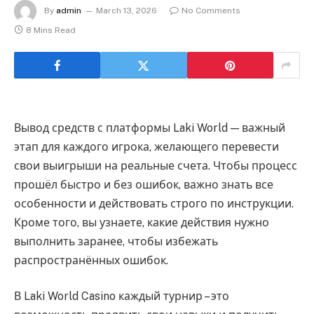
By
admin
March 13, 2026
No Comments
8 Mins Read
Вывод средств с платформы Laki World — важный
этап для каждого игрока, желающего перевести
свои выигрыши на реальные счета. Чтобы процесс
прошёл быстро и без ошибок, важно знать все
особенности и действовать строго по инструкции.
Кроме того, вы узнаете, какие действия нужно
выполнить заранее, чтобы избежать
распространённых ошибок.
В Laki World Casino каждый турнир – это