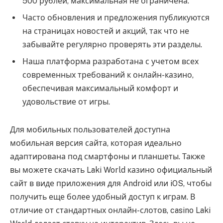
500 рублей, максимальная не ограничена.
Часто обновления и предложения публикуются
на страницах новостей и акций, так что не
забывайте регулярно проверять эти разделы.
Наша платформа разработана с учетом всех
современных требований к онлайн-казино,
обеспечивая максимальный комфорт и
удовольствие от игры.
Для мобильных пользователей доступна
мобильная версия сайта, которая идеально
адаптирована под смартфоны и планшеты. Также
вы можете скачать Laki World казино официальный
сайт в виде приложения для Android или iOS, чтобы
получить еще более удобный доступ к играм. В
отличие от стандартных онлайн-слотов, casino Laki