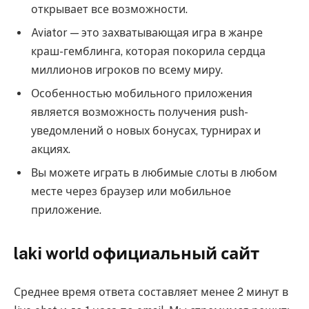
открывает все возможности.
Aviator — это захватывающая игра в жанре
краш-гемблинга, которая покорила сердца
миллионов игроков по всему миру.
Особенностью мобильного приложения
является возможность получения push-
уведомлений о новых бонусах, турнирах и
акциях.
Вы можете играть в любимые слоты в любом
месте через браузер или мобильное
приложение.
laki world официальный сайт
Среднее время ответа составляет менее 2 минут в