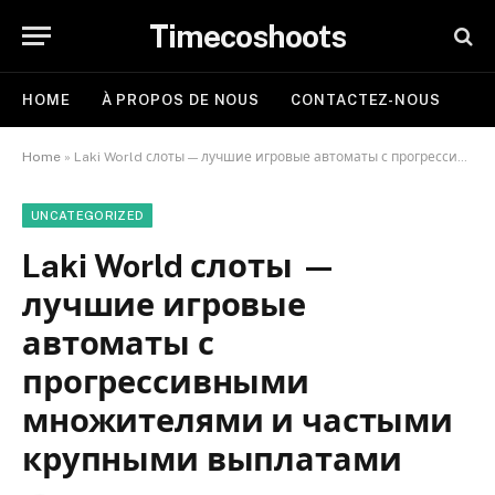
Timecoshoots
HOME
À PROPOS DE NOUS
CONTACTEZ-NOUS
Home
»
Laki World слоты — лучшие игровые автоматы с прогрессивными множителями и частыми крупными выплатами
UNCATEGORIZED
Laki World слоты —
лучшие игровые
автоматы с
прогрессивными
множителями и частыми
крупными выплатами