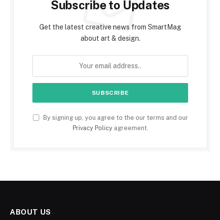
Subscribe to Updates
Get the latest creative news from SmartMag
about art & design.
By signing up, you agree to the our terms and our
Privacy Policy
agreement.
ABOUT US