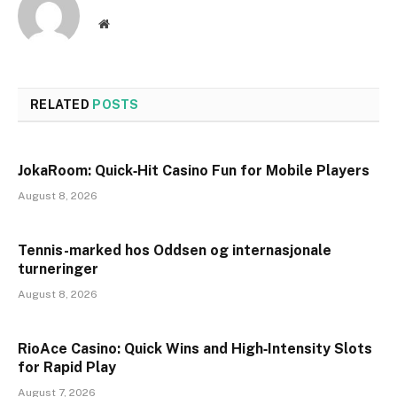
Website
RELATED
POSTS
JokaRoom: Quick‑Hit Casino Fun for Mobile Players
August 8, 2026
Tennis-marked hos Oddsen og internasjonale
turneringer
August 8, 2026
RioAce Casino: Quick Wins and High‑Intensity Slots
for Rapid Play
August 7, 2026