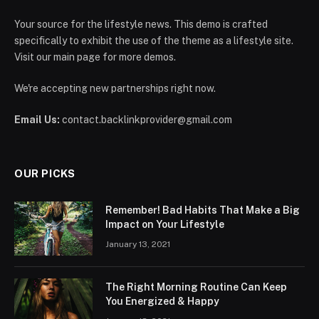
Your source for the lifestyle news. This demo is crafted
specifically to exhibit the use of the theme as a lifestyle site.
Visit our main page for more demos.
We're accepting new partnerships right now.
Email Us:
contact.backlinkprovider@gmail.com
OUR PICKS
Remember! Bad Habits That Make a Big
Impact on Your Lifestyle
January 13, 2021
The Right Morning Routine Can Keep
You Energized & Happy