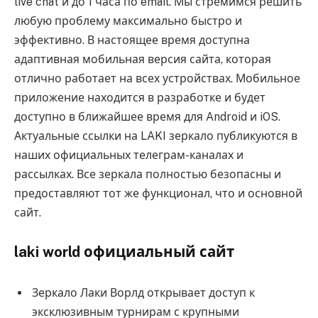
live chat и до 1 часа по email. Мы стремимся решить
любую проблему максимально быстро и
эффективно. В настоящее время доступна
адаптивная мобильная версия сайта, которая
отлично работает на всех устройствах. Мобильное
приложение находится в разработке и будет
доступно в ближайшее время для Android и iOS.
Актуальные ссылки на LAKI зеркало публикуются в
наших официальных телеграм-каналах и
рассылках. Все зеркала полностью безопасны и
предоставляют тот же функционал, что и основной
сайт.
laki world официальный сайт
Зеркало Лаки Ворлд открывает доступ к
эксклюзивным турнирам с крупными