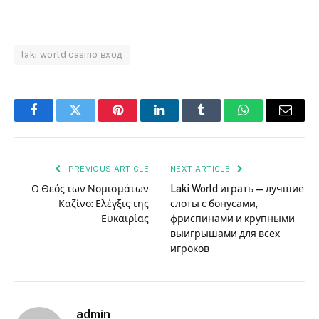
laki world casino вход
Facebook
Twitter
Pinterest
LinkedIn
Tumblr
WhatsApp
Email
PREVIOUS ARTICLE
NEXT ARTICLE
Ο Θεός των Νομισμάτων
Laki World играть — лучшие
Καζίνο: Ελέγξις της
слоты с бонусами,
Ευκαιρίας
фриспинами и крупными
выигрышами для всех
игроков
admin