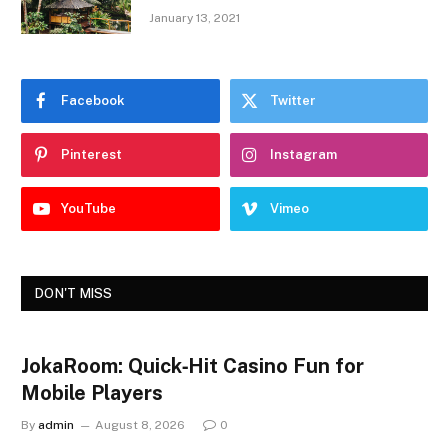
January 13, 2021
Facebook
Twitter
Pinterest
Instagram
YouTube
Vimeo
DON'T MISS
JokaRoom: Quick‑Hit Casino Fun for
Mobile Players
By
admin
August 8, 2026
0