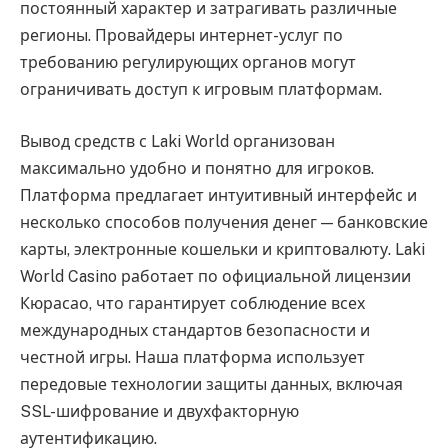
постоянный характер и затрагивать различные
регионы. Провайдеры интернет-услуг по
требованию регулирующих органов могут
ограничивать доступ к игровым платформам.
Вывод средств с Laki World организован
максимально удобно и понятно для игроков.
Платформа предлагает интуитивный интерфейс и
несколько способов получения денег — банковские
карты, электронные кошельки и криптовалюту. Laki
World Casino работает по официальной лицензии
Кюрасао, что гарантирует соблюдение всех
международных стандартов безопасности и
честной игры. Наша платформа использует
передовые технологии защиты данных, включая
SSL-шифрование и двухфакторную
аутентификацию.