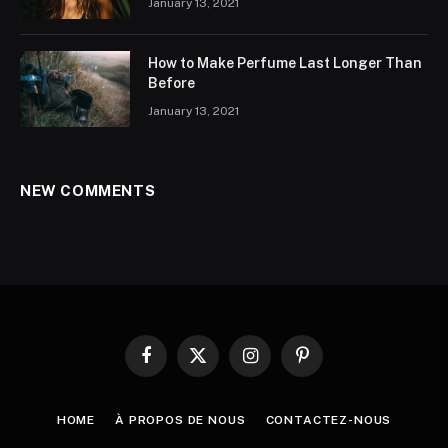
January 13, 2021
How to Make Perfume Last Longer Than
Before
January 13, 2021
NEW COMMENTS
Facebook
X
Instagram
Pinterest
(Twitter)
HOME
À PROPOS DE NOUS
CONTACTEZ-NOUS