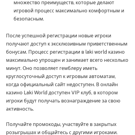
множество преимуществ, которые делают
игровой процесс максимально комфортным и
безопасным.
После успешной регистрации новые игроки
получают доступ к эксклюзивным приветственным
бонусам. Процесс регистрации в laki world казино
максимально упрощен и занимает всего несколько
минут. Оно позволяет гемблеру иметь
круглосуточный доступ к игровым автоматам,
когда официальный сайт недоступен. В онлайн
казино Laki World доступен VIP клуб, в котором
игроки будут получать вознаграждение за свою
активность.
Получайте промокоды, участвуйте в закрытых
розыгрышах и общайтесь с другими игроками.