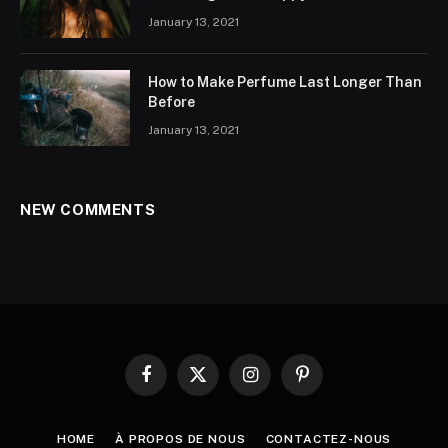
January 13, 2021
How to Make Perfume Last Longer Than
Before
January 13, 2021
NEW COMMENTS
Facebook
X
Instagram
Pinterest
(Twitter)
HOME
À PROPOS DE NOUS
CONTACTEZ-NOUS