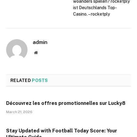
woanders spielen? rocketply
ist Deutschlands Top-
Casino. – rocketply
admin
Website
RELATED
POSTS
Découvrez les offres promotionnelles sur Lucky8
March 21, 2026
Stay Updated with Football Today Score: Your