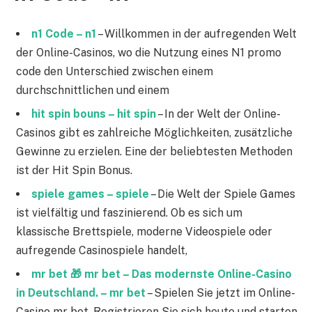
n1 Code – n1
– Willkommen in der aufregenden Welt
der Online-Casinos, wo die Nutzung eines N1 promo
code den Unterschied zwischen einem
durchschnittlichen und einem
hit spin bouns – hit spin
– In der Welt der Online-
Casinos gibt es zahlreiche Möglichkeiten, zusätzliche
Gewinne zu erzielen. Eine der beliebtesten Methoden
ist der Hit Spin Bonus.
spiele games – spiele
– Die Welt der Spiele Games
ist vielfältig und faszinierend. Ob es sich um
klassische Brettspiele, moderne Videospiele oder
aufregende Casinospiele handelt,
mr bet 🎁 mr bet – Das modernste Online-Casino
in Deutschland. – mr bet
– Spielen Sie jetzt im Online-
Casino mr bet. Registrieren Sie sich heute und starten