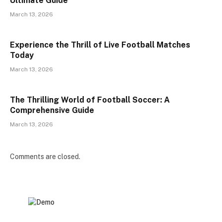
Ultimate Guide
March 13, 2026
Experience the Thrill of Live Football Matches
Today
March 13, 2026
The Thrilling World of Football Soccer: A
Comprehensive Guide
March 13, 2026
Comments are closed.