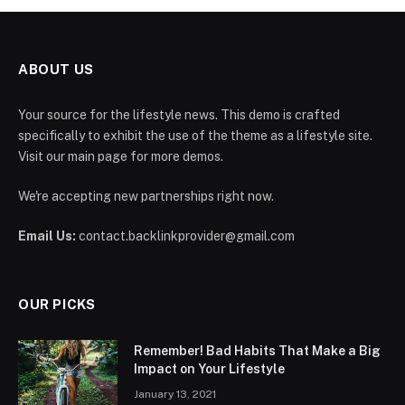
ABOUT US
Your source for the lifestyle news. This demo is crafted
specifically to exhibit the use of the theme as a lifestyle site.
Visit our main page for more demos.
We're accepting new partnerships right now.
Email Us:
contact.backlinkprovider@gmail.com
OUR PICKS
Remember! Bad Habits That Make a Big
Impact on Your Lifestyle
January 13, 2021