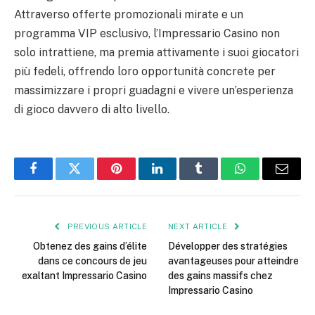
Attraverso offerte promozionali mirate e un
programma VIP esclusivo, l’Impressario Casino non
solo intrattiene, ma premia attivamente i suoi giocatori
più fedeli, offrendo loro opportunità concrete per
massimizzare i propri guadagni e vivere un’esperienza
di gioco davvero di alto livello.
Facebook
Twitter
Pinterest
LinkedIn
Tumblr
WhatsApp
Email
PREVIOUS ARTICLE
NEXT ARTICLE
Obtenez des gains d’élite
Développer des stratégies
dans ce concours de jeu
avantageuses pour atteindre
exaltant Impressario Casino
des gains massifs chez
Impressario Casino