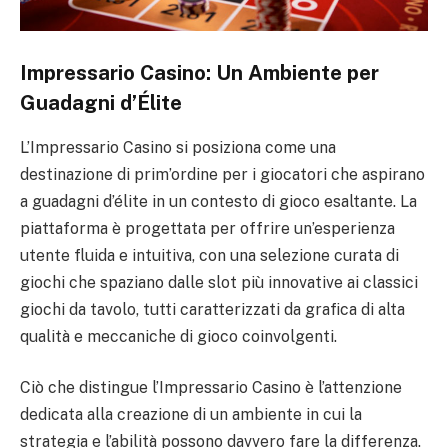
Impressario Casino: Un Ambiente per
Guadagni d’Élite
L’Impressario Casino si posiziona come una
destinazione di prim’ordine per i giocatori che aspirano
a guadagni d’élite in un contesto di gioco esaltante. La
piattaforma è progettata per offrire un’esperienza
utente fluida e intuitiva, con una selezione curata di
giochi che spaziano dalle slot più innovative ai classici
giochi da tavolo, tutti caratterizzati da grafica di alta
qualità e meccaniche di gioco coinvolgenti.
Ciò che distingue l’Impressario Casino è l’attenzione
dedicata alla creazione di un ambiente in cui la
strategia e l’abilità possono davvero fare la differenza.