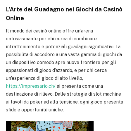
L’Arte del Guadagno nei Giochi da Casinò
Online
Il mondo dei casinò online offre un’arena
entusiasmante per chi cerca di combinare
intrattenimento e potenziali guadagni significativi. La
possibilità di accedere a una vasta gamma di giochi da
un dispositivo comodo apre nuove frontiere per gli
appassionati di gioco d’azzardo, e per chi cerca
un’esperienza di gioco di alto livello,
https://impressario.ch/
si presenta come una
destinazione di rilievo. Dalle strategie di slot machine
ai tavoli da poker ad alta tensione, ogni gioco presenta
sfide e opportunità uniche.