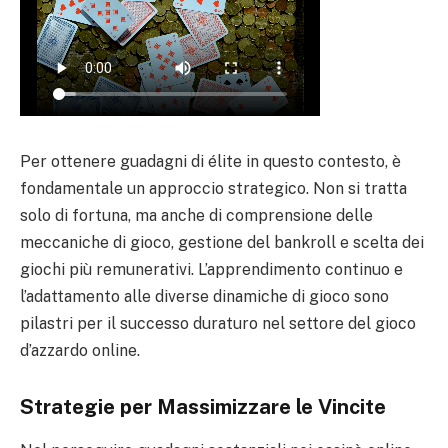
Per ottenere guadagni di élite in questo contesto, è
fondamentale un approccio strategico. Non si tratta
solo di fortuna, ma anche di comprensione delle
meccaniche di gioco, gestione del bankroll e scelta dei
giochi più remunerativi. L’apprendimento continuo e
l’adattamento alle diverse dinamiche di gioco sono
pilastri per il successo duraturo nel settore del gioco
d’azzardo online.
Strategie per Massimizzare le Vincite