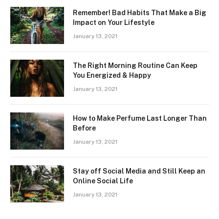
Remember! Bad Habits That Make a Big
Impact on Your Lifestyle
January 13, 2021
The Right Morning Routine Can Keep
You Energized & Happy
January 13, 2021
How to Make Perfume Last Longer Than
Before
January 13, 2021
Stay off Social Media and Still Keep an
Online Social Life
January 13, 2021