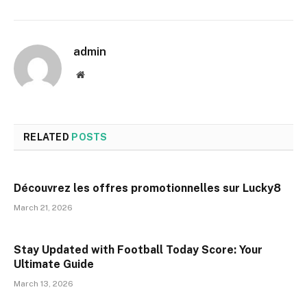
admin
Website
RELATED
POSTS
Découvrez les offres promotionnelles sur Lucky8
March 21, 2026
Stay Updated with Football Today Score: Your
Ultimate Guide
March 13, 2026