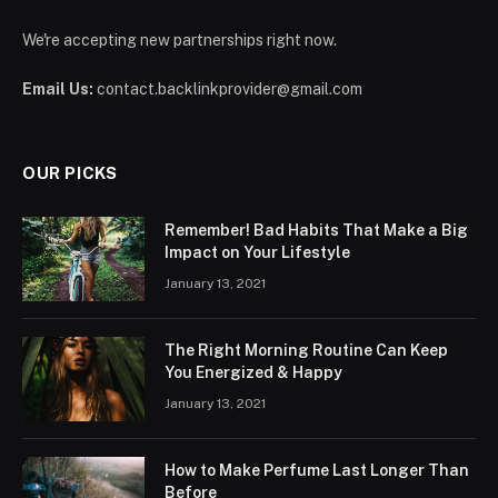
We're accepting new partnerships right now.
Email Us:
contact.backlinkprovider@gmail.com
OUR PICKS
Remember! Bad Habits That Make a Big
Impact on Your Lifestyle
January 13, 2021
The Right Morning Routine Can Keep
You Energized & Happy
January 13, 2021
How to Make Perfume Last Longer Than
Before