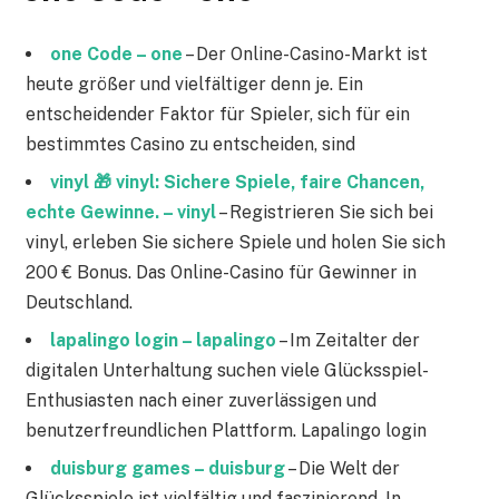
one Code – one
– Der Online-Casino-Markt ist
heute größer und vielfältiger denn je. Ein
entscheidender Faktor für Spieler, sich für ein
bestimmtes Casino zu entscheiden, sind
vinyl 🎁 vinyl: Sichere Spiele, faire Chancen,
echte Gewinne. – vinyl
– Registrieren Sie sich bei
vinyl, erleben Sie sichere Spiele und holen Sie sich
200 € Bonus. Das Online-Casino für Gewinner in
Deutschland.
lapalingo login – lapalingo
– Im Zeitalter der
digitalen Unterhaltung suchen viele Glücksspiel-
Enthusiasten nach einer zuverlässigen und
benutzerfreundlichen Plattform. Lapalingo login
duisburg games – duisburg
– Die Welt der
Glücksspiele ist vielfältig und faszinierend. In