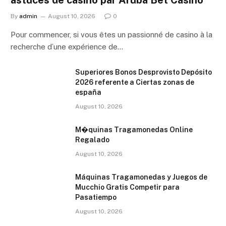
astuces de casino par Aruba Bet Casino
By
admin
August 10, 2026
0
Pour commencer, si vous êtes un passionné de casino à la
recherche d’une expérience de…
Superiores Bonos Desprovisto Depósito
2026 referente a Ciertas zonas de
españa
August 10, 2026
M�quinas Tragamonedas Online
Regalado
August 10, 2026
Máquinas Tragamonedas y Juegos de
Mucchio Gratis Competir para
Pasatiempo
August 10, 2026