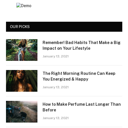
OUR PICKS
Remember! Bad Habits That Make a Big
Impact on Your Lifestyle
January 13, 2021
The Right Morning Routine Can Keep
You Energized & Happy
January 13, 2021
How to Make Perfume Last Longer Than
Before
January 13, 2021