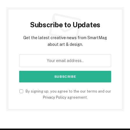
Subscribe to Updates
Get the latest creative news from SmartMag
about art & design.
By signing up, you agree to the our terms and our
Privacy Policy
agreement.