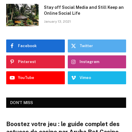
Stay off Social Media and Still Keep an
Online Social Life
January 13, 2021
Facebook
Twitter
Pinterest
Instagram
YouTube
Vimeo
DON'T MISS
Boostez votre jeu : le guide complet des