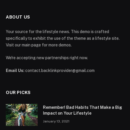
ABOUT US
Your source for the lifestyle news. This demo is crafted
specifically to exhibit the use of the theme as a lifestyle site.
Visit our main page for more demos.
We're accepting new partnerships right now.
Email Us:
contact.backlinkprovider@gmail.com
OUR PICKS
Remember! Bad Habits That Make a Big
Impact on Your Lifestyle
January 13, 2021