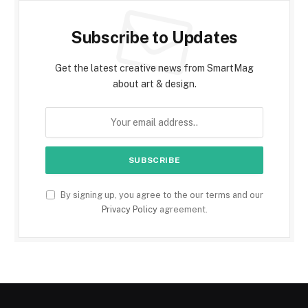
Subscribe to Updates
Get the latest creative news from SmartMag
about art & design.
By signing up, you agree to the our terms and our
Privacy Policy
agreement.