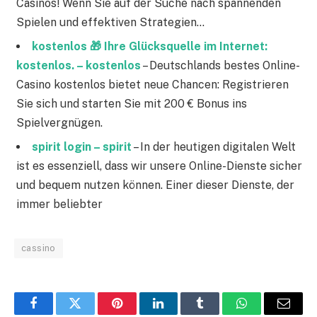
Casinos! Wenn Sie auf der Suche nach spannenden
Spielen und effektiven Strategien…
kostenlos 🎁 Ihre Glücksquelle im Internet:
kostenlos. – kostenlos
– Deutschlands bestes Online-
Casino kostenlos bietet neue Chancen: Registrieren
Sie sich und starten Sie mit 200 € Bonus ins
Spielvergnügen.
spirit login – spirit
– In der heutigen digitalen Welt
ist es essenziell, dass wir unsere Online-Dienste sicher
und bequem nutzen können. Einer dieser Dienste, der
immer beliebter
cassino
Facebook
Twitter
Pinterest
LinkedIn
Tumblr
WhatsApp
Email