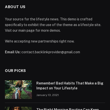
ABOUT US
Your source for the lifestyle news. This demo is crafted
specifically to exhibit the use of the theme as a lifestyle site.
Visit our main page for more demos.
We're accepting new partnerships right now.
Email Us:
contact.backlinkprovider@gmail.com
OUR PICKS
Remember! Bad Habits That Make a Big
Impact on Your Lifestyle
January 13, 2021
The Right Morning Routine Can Keep