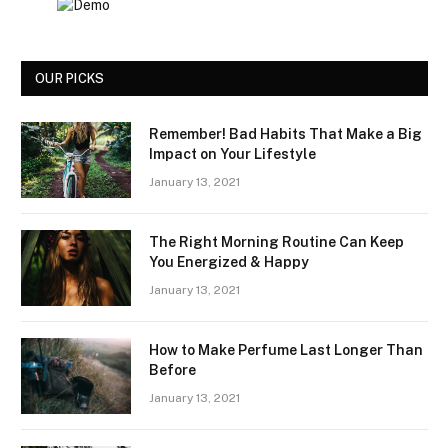
OUR PICKS
Remember! Bad Habits That Make a Big
Impact on Your Lifestyle
January 13, 2021
The Right Morning Routine Can Keep
You Energized & Happy
January 13, 2021
How to Make Perfume Last Longer Than
Before
January 13, 2021