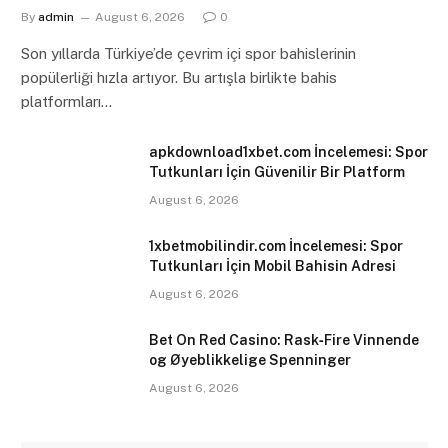
By
admin
August 6, 2026
0
Son yıllarda Türkiye’de çevrim içi spor bahislerinin
popülerliği hızla artıyor. Bu artışla birlikte bahis
platformları…
apkdownload1xbet.com İncelemesi: Spor
Tutkunları İçin Güvenilir Bir Platform
August 6, 2026
1xbetmobilindir.com İncelemesi: Spor
Tutkunları İçin Mobil Bahisin Adresi
August 6, 2026
Bet On Red Casino: Rask‑Fire Vinnende
og Øyeblikkelige Spenninger
August 6, 2026