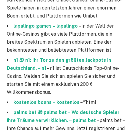
Spiele haben in den letzten Jahren einen enormen
Boom erlebt, und Plattformen wie Unibet
lapalingo games – lapalingo
– In der Welt der
Online-Casinos gibt es viele Plattformen, die ein
breites Spektrum an Spielen anbieten. Eine der
bekanntesten und beliebtesten Plattformen ist
n1 🎁 n1: Ihr Tor zu den größten Jackpots in
Deutschland. – n1
– n1 ist Deutschlands Top-Online-
Casino. Melden Sie sich an, spielen Sie sicher und
starten Sie mit einem exklusiven 200 €
Willkommensbonus.
kostenlos bouns – kostenlos
– “`html
palms bet 🎁 palms bet – Wo deutsche Spieler
ihre Träume verwirklichen. – palms bet
– palms bet –
Ihre Chance auf mehr Gewinne. Jetzt registrieren und