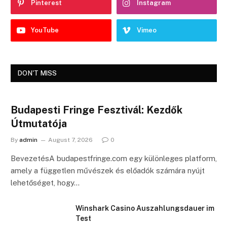
Pinterest
Instagram
YouTube
Vimeo
DON'T MISS
Budapesti Fringe Fesztivál: Kezdők
Útmutatója
By
admin
August 7, 2026
0
BevezetésA budapestfringe.com egy különleges platform,
amely a független művészek és előadók számára nyújt
lehetőséget, hogy…
Winshark Casino Auszahlungsdauer im
Test