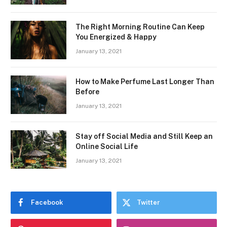
The Right Morning Routine Can Keep
You Energized & Happy
January 13, 2021
How to Make Perfume Last Longer Than
Before
January 13, 2021
Stay off Social Media and Still Keep an
Online Social Life
January 13, 2021
Facebook
Twitter