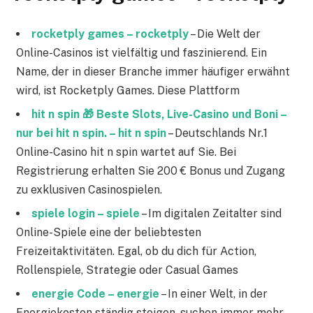
rocketply games – rocketply
– Die Welt der
Online-Casinos ist vielfältig und faszinierend. Ein
Name, der in dieser Branche immer häufiger erwähnt
wird, ist Rocketply Games. Diese Plattform
hit n spin 🎁 Beste Slots, Live-Casino und Boni –
nur bei hit n spin. – hit n spin
– Deutschlands Nr.1
Online-Casino hit n spin wartet auf Sie. Bei
Registrierung erhalten Sie 200 € Bonus und Zugang
zu exklusiven Casinospielen.
spiele login – spiele
– Im digitalen Zeitalter sind
Online-Spiele eine der beliebtesten
Freizeitaktivitäten. Egal, ob du dich für Action,
Rollenspiele, Strategie oder Casual Games
energie Code – energie
– In einer Welt, in der
Energiekosten ständig steigen, suchen immer mehr