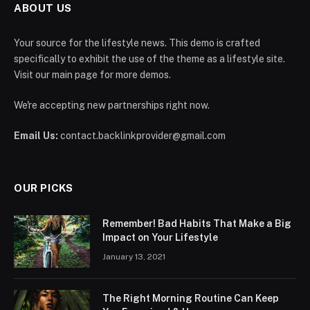
ABOUT US
Your source for the lifestyle news. This demo is crafted
specifically to exhibit the use of the theme as a lifestyle site.
Visit our main page for more demos.
We're accepting new partnerships right now.
Email Us:
contact.backlinkprovider@gmail.com
OUR PICKS
Remember! Bad Habits That Make a Big
Impact on Your Lifestyle
January 13, 2021
The Right Morning Routine Can Keep