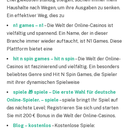
Haushalte nach Wegen, um ihre Ausgaben zu senken.
Ein effektiver Weg, dies zu
n1 games – n1
– Die Welt der Online-Casinos ist
vielfältig und spannend. Ein Name, der in dieser
Branche immer wieder auftaucht, ist N1 Games. Diese
Plattform bietet eine
hit n spin games – hit n spin
– Die Welt der Online-
Casinos ist faszinierend und vielfältig. Ein besonders
beliebtes Genre sind Hit N Spin Games, die Spieler
mit ihrer dynamischen Spielweise
spiele 🎁 spiele – Die erste Wahl für deutsche
Online-Spieler. – spiele
– spiele bringt Ihr Spiel auf
das nächste Level: Registrieren Sie sich und starten
Sie mit 200 € Bonus in die Welt der Online-Casinos.
Blog – kostenlos
– Kostenlose Spiele: