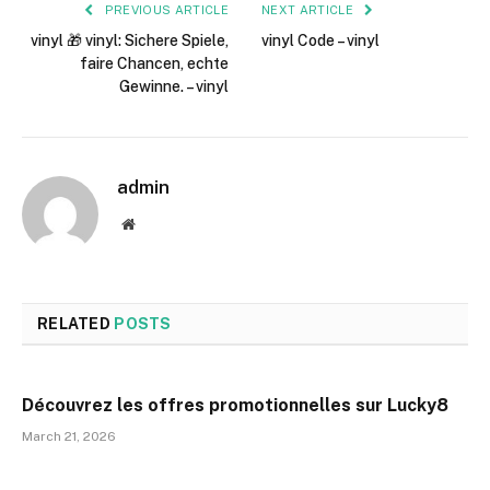
PREVIOUS ARTICLE
NEXT ARTICLE
vinyl 🎁 vinyl: Sichere Spiele,
vinyl Code – vinyl
faire Chancen, echte
Gewinne. – vinyl
admin
Website
RELATED
POSTS
Découvrez les offres promotionnelles sur Lucky8
March 21, 2026