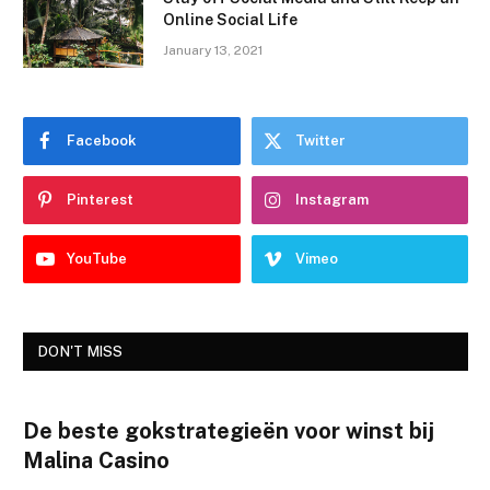
Online Social Life
January 13, 2021
Facebook
Twitter
Pinterest
Instagram
YouTube
Vimeo
DON'T MISS
De beste gokstrategieën voor winst bij
Malina Casino