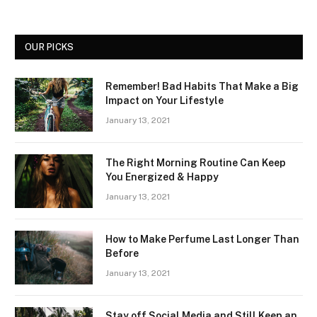
OUR PICKS
Remember! Bad Habits That Make a Big
Impact on Your Lifestyle
January 13, 2021
The Right Morning Routine Can Keep
You Energized & Happy
January 13, 2021
How to Make Perfume Last Longer Than
Before
January 13, 2021
Stay off Social Media and Still Keep an