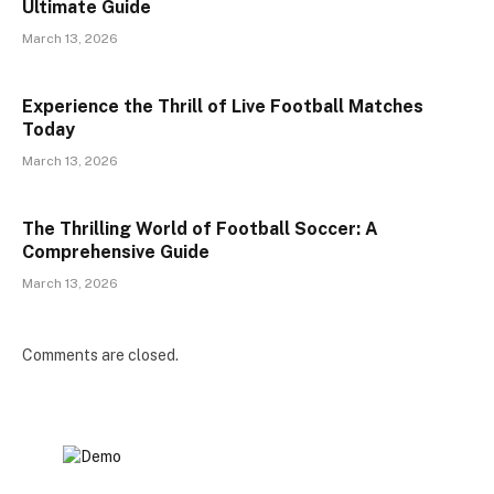
Ultimate Guide
March 13, 2026
Experience the Thrill of Live Football Matches
Today
March 13, 2026
The Thrilling World of Football Soccer: A
Comprehensive Guide
March 13, 2026
Comments are closed.