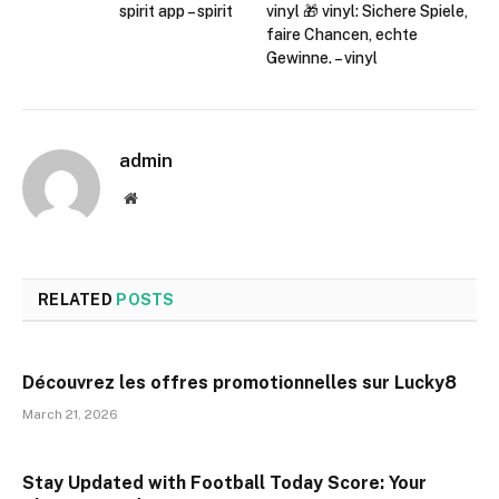
spirit app – spirit
vinyl 🎁 vinyl: Sichere Spiele,
faire Chancen, echte
Gewinne. – vinyl
admin
Website
RELATED
POSTS
Découvrez les offres promotionnelles sur Lucky8
March 21, 2026
Stay Updated with Football Today Score: Your