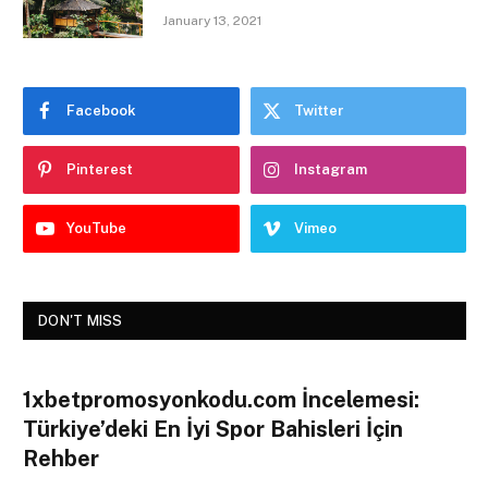
January 13, 2021
Facebook
Twitter
Pinterest
Instagram
YouTube
Vimeo
DON'T MISS
1xbetpromosyonkodu.com İncelemesi:
Türkiye’deki En İyi Spor Bahisleri İçin
Rehber