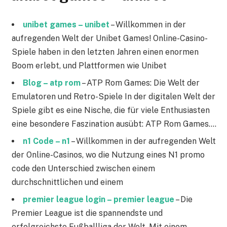
unibet games – unibet
– Willkommen in der
aufregenden Welt der Unibet Games! Online-Casino-
Spiele haben in den letzten Jahren einen enormen
Boom erlebt, und Plattformen wie Unibet
Blog – atp rom
– ATP Rom Games: Die Welt der
Emulatoren und Retro-Spiele In der digitalen Welt der
Spiele gibt es eine Nische, die für viele Enthusiasten
eine besondere Faszination ausübt: ATP Rom Games.…
n1 Code – n1
– Willkommen in der aufregenden Welt
der Online-Casinos, wo die Nutzung eines N1 promo
code den Unterschied zwischen einem
durchschnittlichen und einem
premier league login – premier league
– Die
Premier League ist die spannendste und
erfolgreichste Fußballliga der Welt. Mit einem