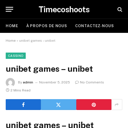
Timecoshoots
HOME
À PROPOS DE NOUS
CONTACTEZ-NOUS
Home
»
unibet games – unibet
CASSINO
unibet games – unibet
By
admin
November 5, 2025
No Comments
2 Mins Read
unibet games – unibet