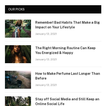
OUR PICKS
Remember! Bad Habits That Make a Big
Impact on Your Lifestyle
January 13, 2021
The Right Morning Routine Can Keep
You Energized & Happy
January 13, 2021
How to Make Perfume Last Longer Than
Before
January 13, 2021
Stay off Social Media and Still Keep an
Online Social Life