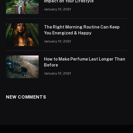
Impact on Your Lifestyle
January 13, 2021
The Right Morning Routine Can Keep
You Energized & Happy
January 13, 2021
How to Make Perfume Last Longer Than
Before
January 13, 2021
NEW COMMENTS