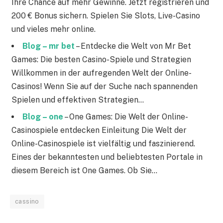
Ihre Chance auf mehr Gewinne. Jetzt registrieren und
200 € Bonus sichern. Spielen Sie Slots, Live-Casino
und vieles mehr online.
Blog – mr bet
– Entdecke die Welt von Mr Bet
Games: Die besten Casino-Spiele und Strategien
Willkommen in der aufregenden Welt der Online-
Casinos! Wenn Sie auf der Suche nach spannenden
Spielen und effektiven Strategien…
Blog – one
– One Games: Die Welt der Online-
Casinospiele entdecken Einleitung Die Welt der
Online-Casinospiele ist vielfältig und faszinierend.
Eines der bekanntesten und beliebtesten Portale in
diesem Bereich ist One Games. Ob Sie…
cassino