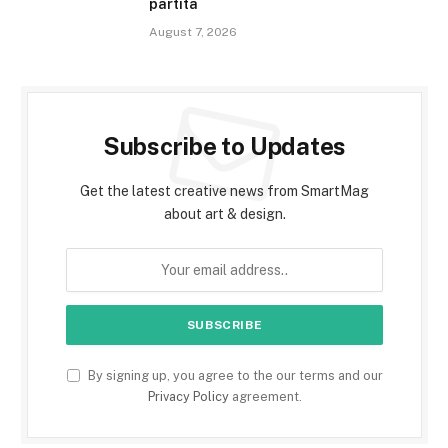
partita
August 7, 2026
Subscribe to Updates
Get the latest creative news from SmartMag
about art & design.
By signing up, you agree to the our terms and our
Privacy Policy
agreement.