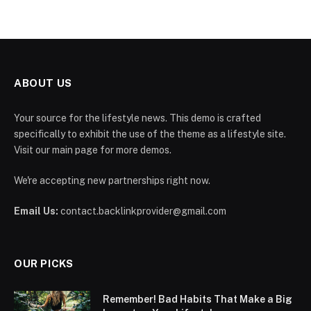
ABOUT US
Your source for the lifestyle news. This demo is crafted
specifically to exhibit the use of the theme as a lifestyle site.
Visit our main page for more demos.
We're accepting new partnerships right now.
Email Us:
contact.backlinkprovider@gmail.com
OUR PICKS
Remember! Bad Habits That Make a Big